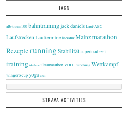
TAGS
bahntraining
jack daniels
alb-traum100
Lauf-ABC
marathon
Mainz
Laufstrecken
Lauftermine
literatur
running
Rezepte
Stabilität
superfood
trail
training
Wettkampf
ultramarathon
VDOT
verletzung
triathlon
yoga
wingertscup
zitat
STRAVA ACTIVITIES