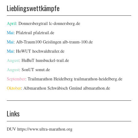
Lieblingswettkämpfe
April
: Donnersbergtrail
lc-donnersberg.de
Mai
: Pfalztrail
pfalztrail.de
Mai
: Alb-Traum100 Geislingen
alb-traum-100.de
Mai
: HoWUT
hochwaldtrailer.de
August
: HuBuT
hunsbuckel-trail.de
August
: SonUT
sonut.de
September
: Trailmarathon Heidelberg
trailmarathon-heidelberg.de
Oktober
: Albmarathon Schwäbisch Gmünd
albmarathon.de
Links
DUV
https://www.ultra-marathon.org