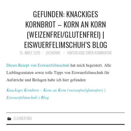
GEFUNDEN: KNACKIGES
KORNBROT – KORN AN KORN
(WEIZENFREI/GLUTENFREI) |
EISWUERFELIMSCHUH’S BLOG
15. MÄRZ 2016
JOCHENKR
HINTERLASSE EINEN KOMMENTAR
Dieses Rezept von Eiswuerfelimschuh
hat mich begeistert. Alle
Lieblingszutaten sowie tolle Tipps von Eiswuerfelimschuh für
Aufstriche und Beilagen habe ich hier gefunden:
Knackiges Kornbrot – Korn an Korn (weizenfrei/glutenfrei) |
Eiswuerfelimschuh’s Blog
CLEANEATING