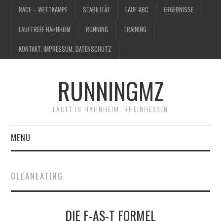
RACE – WETTKAMPF
STABILITÄT
LAUF-ABC
ERGEBNISSE
LAUFTREFF HAHNHEIM
RUNNING
TRAINING
KONTAKT, IMPRESSUM, DATENSCHUTZ
RUNNINGMZ
LÄUFT IN HAHNHEIM, RHEINHESSEN
MENU
RACE – WETTKAMPF
CLEANEATING
STABILITÄT
DIE F-AS-T FORMEL
LAUF-ABC