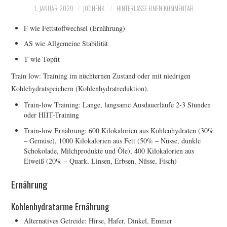
1. JANUAR 2020
JOCHENK
HINTERLASSE EINEN KOMMENTAR
ERGEBNISSE
F wie Fettstoffwechsel (Ernährung)
LAUFTREFF HAHNHEIM
AS wie Allgemeine Stabilität
T wie Topfit
RUNNING
Train low: Training im nüchternen Zustand oder mit niedrigen
Kohlehydratspeichern (Kohlenhydratreduktion).
TRAINING
Train-low Training: Lange, langsame Ausdauerläufe 2-3 Stunden
oder HIIT-Training
KONTAKT, IMPRESSUM,
Train-low Ernährung: 600 Kilokalorien aus Kohlenhydraten (30%
– Gemüse), 1000 Kilokalorien aus Fett (50% – Nüsse, dunkle
DATENSCHUTZ
Schokolade, Milchprodukte und Öle), 400 Kilokalorien aus
Eiweiß (20% – Quark, Linsen, Erbsen, Nüsse, Fisch)
Ernährung
Kohlenhydratarme Ernährung
Alternatives Getreide: Hirse, Hafer, Dinkel, Emmer