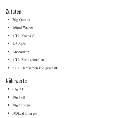
Zutaten:
70g Quinoa
160ml Wasser
1 TL Kokos Öl
1/2 Apfel
Ahornsirup
1 TL Zimt gemahlen
2 EL Hanfsamen Bio geschält
Nährwerte
63g
KH
18g
Fett
18g
Protein
503kcal
Energie