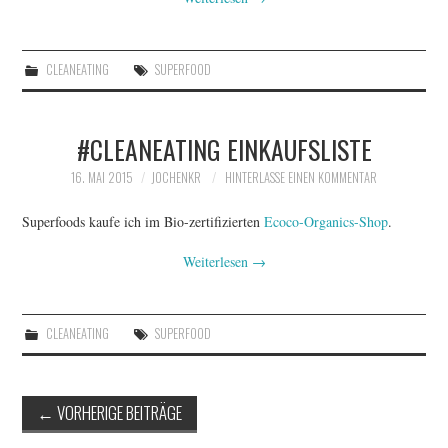
CLEANEATING
SUPERFOOD
#CLEANEATING EINKAUFSLISTE
16. MAI 2015
JOCHENKR
HINTERLASSE EINEN KOMMENTAR
Superfoods kaufe ich im Bio-zertifizierten
Ecoco-Organics-Shop
.
Weiterlesen
→
CLEANEATING
SUPERFOOD
Artikel-
←
VORHERIGE BEITRÄGE
Navigation