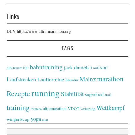
Links
DUV
https://www.ultra-marathon.org
TAGS
bahntraining
jack daniels
alb-traum100
Lauf-ABC
marathon
Mainz
Laufstrecken
Lauftermine
literatur
running
Rezepte
Stabilität
superfood
trail
training
Wettkampf
ultramarathon
VDOT
verletzung
triathlon
yoga
wingertscup
zitat