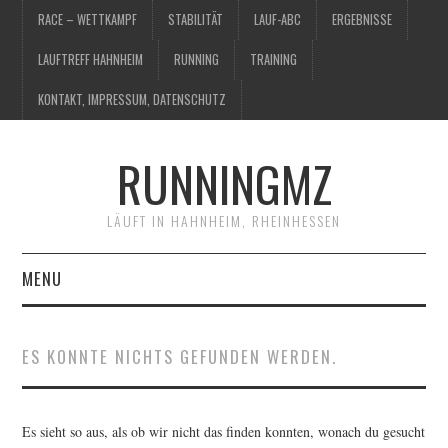
RACE – WETTKAMPF
STABILITÄT
LAUF-ABC
ERGEBNISSE
LAUFTREFF HAHNHEIM
RUNNING
TRAINING
KONTAKT, IMPRESSUM, DATENSCHUTZ
RUNNINGMZ
LÄUFT IN HAHNHEIM, RHEINHESSEN
MENU
RACE – WETTKAMPF
ES KONNTE NICHTS GEFUNDEN WERDEN.
STABILITÄT
LAUF-ABC
Es sieht so aus, als ob wir nicht das finden konnten, wonach du gesucht