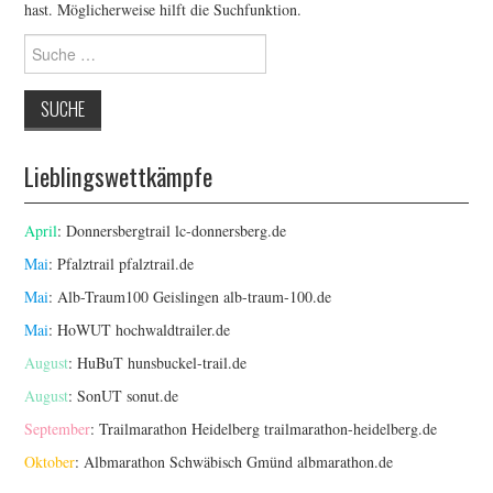
hast. Möglicherweise hilft die Suchfunktion.
ERGEBNISSE
Suche
nach:
LAUFTREFF HAHNHEIM
RUNNING
Lieblingswettkämpfe
TRAINING
April
: Donnersbergtrail
lc-donnersberg.de
KONTAKT, IMPRESSUM,
Mai
: Pfalztrail
pfalztrail.de
Mai
: Alb-Traum100 Geislingen
alb-traum-100.de
DATENSCHUTZ
Mai
: HoWUT
hochwaldtrailer.de
August
: HuBuT
hunsbuckel-trail.de
August
: SonUT
sonut.de
September
: Trailmarathon Heidelberg
trailmarathon-heidelberg.de
Oktober
: Albmarathon Schwäbisch Gmünd
albmarathon.de