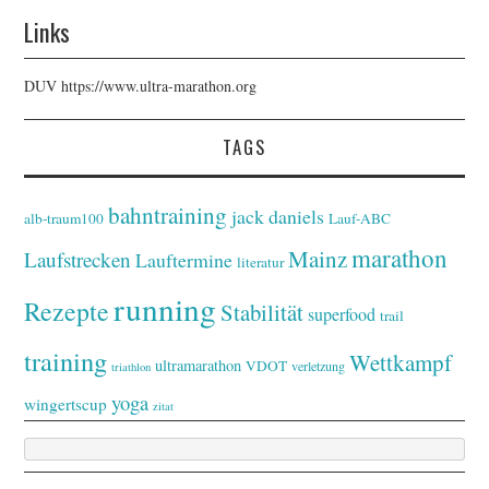
Links
DUV
https://www.ultra-marathon.org
TAGS
bahntraining
jack daniels
alb-traum100
Lauf-ABC
marathon
Mainz
Laufstrecken
Lauftermine
literatur
running
Rezepte
Stabilität
superfood
trail
training
Wettkampf
ultramarathon
VDOT
verletzung
triathlon
yoga
wingertscup
zitat