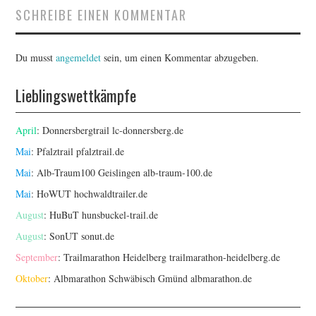
SCHREIBE EINEN KOMMENTAR
Du musst
angemeldet
sein, um einen Kommentar abzugeben.
Lieblingswettkämpfe
April
: Donnersbergtrail
lc-donnersberg.de
Mai
: Pfalztrail
pfalztrail.de
Mai
: Alb-Traum100 Geislingen
alb-traum-100.de
Mai
: HoWUT
hochwaldtrailer.de
August
: HuBuT
hunsbuckel-trail.de
August
: SonUT
sonut.de
September
: Trailmarathon Heidelberg
trailmarathon-heidelberg.de
Oktober
: Albmarathon Schwäbisch Gmünd
albmarathon.de