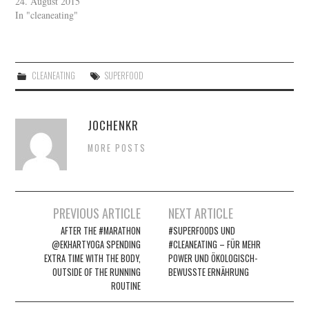
24. August 2015
In "cleaneating"
CLEANEATING
SUPERFOOD
JOCHENKR
MORE POSTS
Artikel-
PREVIOUS ARTICLE
NEXT ARTICLE
Navigation
AFTER THE #MARATHON
#SUPERFOODS UND
@EKHARTYOGA SPENDING
#CLEANEATING – FÜR MEHR
EXTRA TIME WITH THE BODY,
POWER UND ÖKOLOGISCH-
OUTSIDE OF THE RUNNING
BEWUSSTE ERNÄHRUNG
ROUTINE