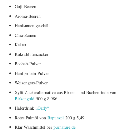
Goji-Beeren
ERGEBNISSE
Aronia-Beeren
LAUFTREFF HAHNHEIM
Hanfsamen geschält
Chia-Samen
RUNNING
Kakao
Kokosblütenzucker
TRAINING
Baobab-Pulver
Hanfprotein-Pulver
KONTAKT, IMPRESSUM,
Weizengras-Pulver
DATENSCHUTZ
Xylit Zuckeralternative aus Birken- und Buchenrinde von
Birkengold
500 g 8,98€
Haferdrink
„Oatly“
Rotes Palmöl von
Rapunzel
200 g 5,49
Klar Waschmittel bei
purnature.de