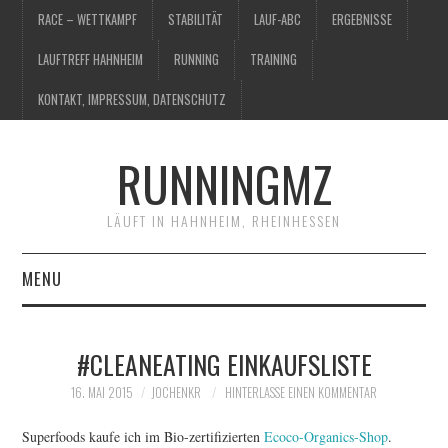
RACE – WETTKAMPF
STABILITÄT
LAUF-ABC
ERGEBNISSE
LAUFTREFF HAHNHEIM
RUNNING
TRAINING
KONTAKT, IMPRESSUM, DATENSCHUTZ
RUNNINGMZ
LÄUFT IN HAHNHEIM, RHEINHESSEN
MENU
RACE – WETTKAMPF
#CLEANEATING EINKAUFSLISTE
STABILITÄT
16. MAI 2015
JOCHENKR
HINTERLASSE EINEN KOMMENTAR
LAUF-ABC
Superfoods kaufe ich im Bio-zertifizierten
Ecoco-Organics-Shop
.