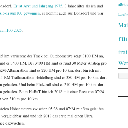
alb-t
onzdorf.
Er ist Arzt und Jahrgang 1975
, 3 Jahre älter als ich und
 Alb-Traum100 gewonnen
, er kommt auch aus Donzdorf und war
Lauf
Mai
Traum100 2025
.
ru
tra
15 km variieren: der Track bei Outdooractive zeigt 3100 HM an,
Wet
ind es 3400 HM. Bei 3400 HM sind es rund 30 Meter Anstieg pro
KM-Albmarathon sind es 220 HM pro 10 km, dort bin ich mit
45-KM-Trailmarathon Heidelberg sind es 380 HM pro 10 km, dort
m gelaufen. Und beim Pfalztrail sind es 210 HM pro 10 km, dort
km gelaufen. Beim HuBuT bin ich 2018 mit einer Pace von 07:24
n von 310 m pro 10 km.
t vielen Höhenmetern zwischen 05:38 und 07:24 min/km gelaufen
vergleichbar sind und ich 2018 das erste mal einen Ultra
Pace dazwischen.