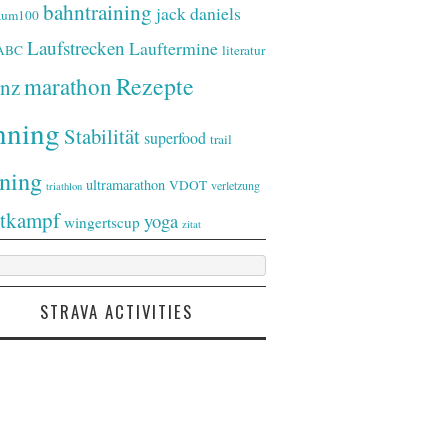
bahntraining
jack daniels
raum100
Laufstrecken
Lauftermine
-ABC
literatur
Rezepte
marathon
nz
nning
Stabilität
superfood
trail
ining
ultramarathon
VDOT
verletzung
triathlon
tkampf
yoga
wingertscup
zitat
STRAVA ACTIVITIES