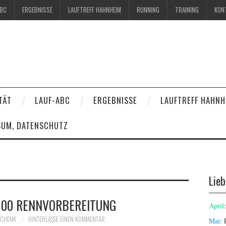
ABC
ERGEBNISSE
LAUFTREFF HAHNHEIM
RUNNING
TRAINING
KON
TÄT
LAUF-ABC
ERGEBNISSE
LAUFTREFF HAHNH
SUM, DATENSCHUTZ
Lie
00 RENNVORBEREITUNG
April
OCHENK
HINTERLASSE EINEN KOMMENTAR
Mai
: 