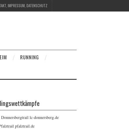
TAKT, IMPRESSUM, DATENSCHUTZ
EIM
RUNNING
blingswettkämpfe
: Donnersbergtrail
lc-donnersberg.de
Pfalztrail
pfalztrail.de