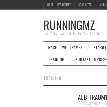
RACE – WETTKAMPF
STABILITÄT
LAUF-
RUNNINGMZ
LÄUFT IN HAHNHEIM, RHEINHESSEN
RACE – WETTKAMPF
STABILI
TRAINING
KONTAKT, IMPRES
TRAINING
ALB-TRAUM1
11. MÄRZ 2026
J