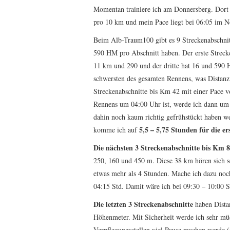
Momentan trainiere ich am Donnersberg. Dort
pro 10 km und mein Pace liegt bei 06:05 im 
Beim Alb-Traum100 gibt es 9 Streckenabschnit
590 HM pro Abschnitt haben. Der erste Streck
11 km und 290 und der dritte hat 16 und 590
schwersten des gesamten Rennens, was Distanz 
Streckenabschnitte bis Km 42 mit einer Pace v
Rennens um 04:00 Uhr ist, werde ich dann um 0
dahin noch kaum richtig gefrühstückt haben we
5,5 – 5,75 Stunden für die e
komme ich auf
Die nächsten 3 Streckenabschnitte bis Km 
250, 160 und 450 m. Diese 38 km hören sich se
etwas mehr als 4 Stunden. Mache ich dazu noc
04:15 Std. Damit wäre ich bei 09:30 – 10:00 S
Die letzten 3 Streckenabschnitte
haben Dista
Höhenmeter. Mit Sicherheit werde ich sehr müd
Verpflegungsstellen viel Pause machen werde (