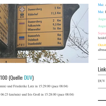
Mai
:
Mai
:
Augus
Augus
Septe
heide
Oktob
albma
Link
100 (Quelle:
DUV
)
DUV
min) und Friederike Lutz in 15:29:00 (pace 08:04)
 06:23 km/min) und Iris Groß in 15:28:00 (pace 08:04)