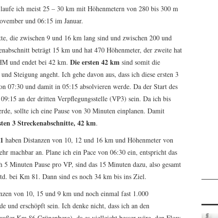
 laufe ich meist 25 – 30 km mit Höhenmetern von 280 bis 300 m
November und 06:15 im Januar.
te, die zwischen 9 und 16 km lang sind und zwischen 200 und
enabschnitt beträgt 15 km und hat 470 Höhenmeter, der zweite hat
Die ersten 42 km
 HM und endet bei 42 km.
sind somit die
und Steigung angeht. Ich gehe davon aus, dass ich diese ersten 3
on 07:30 und damit in 05:15 absolvieren werde. Da der Start des
9:15 an der dritten Verpflegungsstelle (VP3) sein. Da ich bis
rde, sollte ich eine Pause von 30 Minuten einplanen. Damit
rsten 3 Streckenabschnitte, 42 km
.
81
haben Distanzen von 10, 12 und 16 km und Höhenmeter von
hr machbar an. Plane ich ein Pace von 06:30 ein, entspricht das
h 5 Minuten Pause pro VP, sind das 15 Minuten dazu, also gesamt
td. bei Km 81. Dann sind es noch 34 km bis ins Ziel.
nzen von 10, 15 und 9 km und noch einmal fast 1.000
e und erschöpft sein. Ich denke nicht, dass ich an den
außer Km 86 Grünenberg), da es vielleicht besser wäre, den Flow