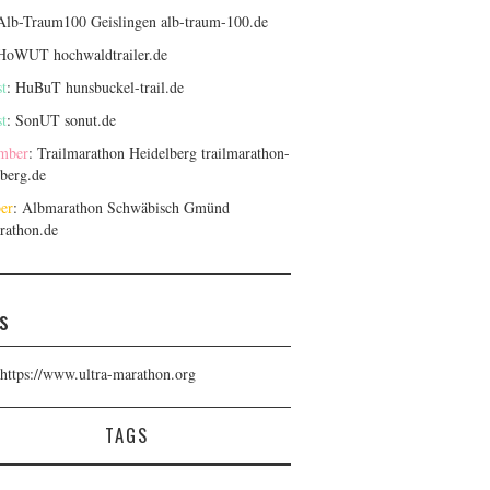
 Alb-Traum100 Geislingen
alb-traum-100.de
 HoWUT
hochwaldtrailer.de
t
: HuBuT
hunsbuckel-trail.de
t
: SonUT
sonut.de
mber
: Trailmarathon Heidelberg
trailmarathon-
lberg.de
er
: Albmarathon Schwäbisch Gmünd
rathon.de
s
https://www.ultra-marathon.org
TAGS