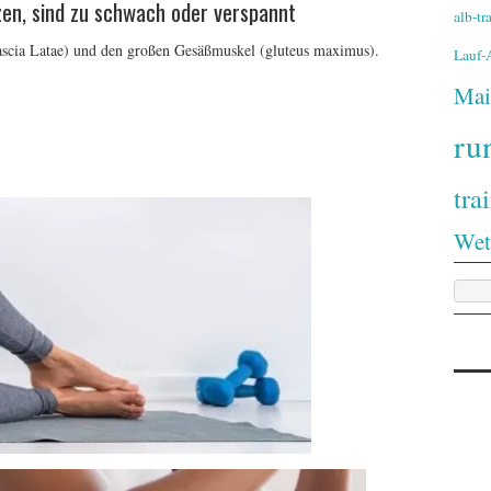
zen, sind zu schwach oder verspannt
alb-t
ascia Latae) und den großen Gesäßmuskel (gluteus maximus).
Lauf
Mai
ru
tra
Wet