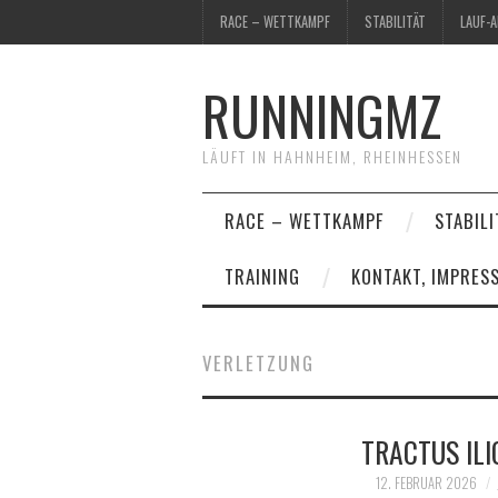
RACE – WETTKAMPF
STABILITÄT
LAUF-
RUNNINGMZ
LÄUFT IN HAHNHEIM, RHEINHESSEN
RACE – WETTKAMPF
STABILI
TRAINING
KONTAKT, IMPRES
VERLETZUNG
TRACTUS ILI
12. FEBRUAR 2026