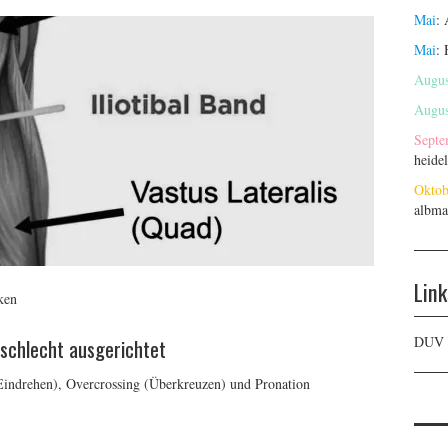
Mai
:
Mai
:
Augus
Augus
Septe
heide
Oktob
albma
Link
ken
DUV
 schlecht ausgerichtet
Eindrehen), Overcrossing (Überkreuzen) und Pronation