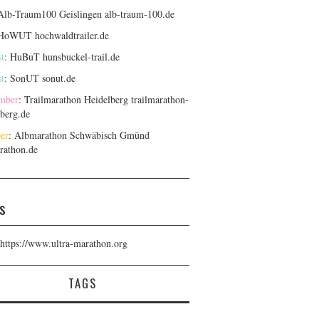
 Alb-Traum100 Geislingen
alb-traum-100.de
 HoWUT
hochwaldtrailer.de
t
: HuBuT
hunsbuckel-trail.de
t
: SonUT
sonut.de
mber
: Trailmarathon Heidelberg
trailmarathon-
lberg.de
er
: Albmarathon Schwäbisch Gmünd
rathon.de
s
https://www.ultra-marathon.org
TAGS