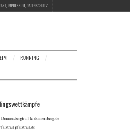
TAKT, IMPRESSUM, DATENSCHUTZ
EIM
RUNNING
blingswettkämpfe
: Donnersbergtrail
lc-donnersberg.de
Pfalztrail
pfalztrail.de