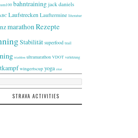
bahntraining
jack daniels
raum100
Laufstrecken
Lauftermine
-ABC
literatur
Rezepte
marathon
nz
nning
Stabilität
superfood
trail
ining
ultramarathon
VDOT
verletzung
triathlon
tkampf
yoga
wingertscup
zitat
STRAVA ACTIVITIES