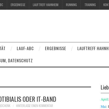
ABC
ERGEBNISSE
LAUFTREFF HAHNHEIM
RUNNING
TRAINING
KON
TÄT
LAUF-ABC
ERGEBNISSE
LAUFTREFF HAHNH
SUM, DATENSCHUTZ
Lie
OTIBIALIS ODER IT-BAND
April
JOCHENK
HINTERLASSE EINEN KOMMENTAR
Mai
: 