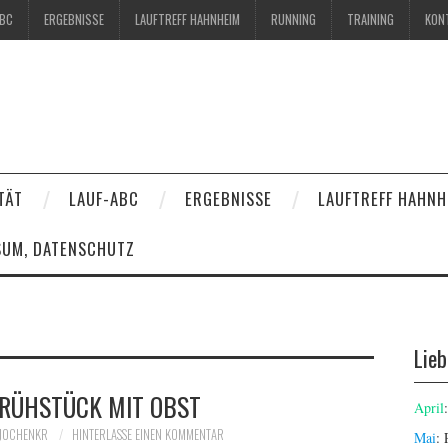
ABC
ERGEBNISSE
LAUFTREFF HAHNHEIM
RUNNING
TRAINING
KON
TÄT
LAUF-ABC
ERGEBNISSE
LAUFTREFF HAHNH
SUM, DATENSCHUTZ
Lie
FRÜHSTÜCK MIT OBST
April
JOCHENKR
HINTERLASSE EINEN KOMMENTAR
Mai
: 