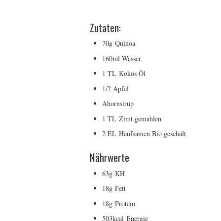
Zutaten:
70g Quinoa
160ml Wasser
1 TL Kokos Öl
1/2 Apfel
Ahornsirup
1 TL Zimt gemahlen
2 EL Hanfsamen Bio geschält
Nährwerte
63g
KH
18g
Fett
18g
Protein
503kcal
Energie