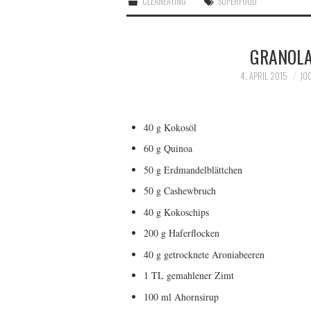
CLEANEATING
SUPERFOOD
GRANOLA
4. APRIL 2015
JO
40 g Kokosöl
60 g Quinoa
50 g Erdmandelblättchen
50 g Cashewbruch
40 g Kokoschips
200 g Haferflocken
40 g getrocknete Aroniabeeren
1 TL gemahlener Zimt
100 ml Ahornsirup