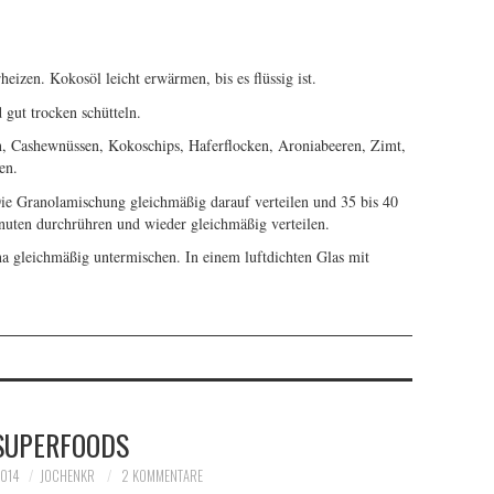
izen. Kokosöl leicht erwärmen, bis es flüssig ist.
gut trocken schütteln.
n, Cashewnüssen, Kokoschips, Haferflocken, Aroniabeeren, Zimt,
en.
ie Granolamischung gleichmäßig darauf verteilen und 35 bis 40
nuten durchrühren und wieder gleichmäßig verteilen.
na gleichmäßig untermischen. In einem luftdichten Glas mit
SUPERFOODS
2014
JOCHENKR
2 KOMMENTARE