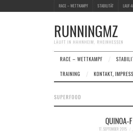
RACE – WETTKAMPF
STABILITÄT
LAUF-
RUNNINGMZ
LÄUFT IN HAHNHEIM, RHEINHESSEN
RACE – WETTKAMPF
STABILI
TRAINING
KONTAKT, IMPRES
SUPERFOOD
QUINOA-
17. SEPTEMBER 2015