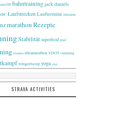
bahntraining
jack daniels
raum100
Laufstrecken
Lauftermine
-ABC
literatur
Rezepte
marathon
nz
nning
Stabilität
superfood
trail
ining
ultramarathon
VDOT
verletzung
triathlon
tkampf
yoga
wingertscup
zitat
STRAVA ACTIVITIES