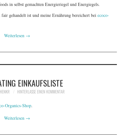
ods in selbst gemachten Energieriegel und Energiegels.
d fair gehandelt ist und meine Ernährung bereichert bei
ecoco-
Weiterlesen
→
TING EINKAUFSLISTE
HENKR
HINTERLASSE EINEN KOMMENTAR
co-Organics-Shop
.
Weiterlesen
→