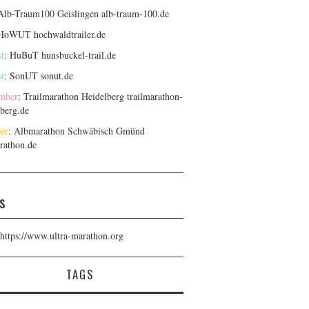
 Alb-Traum100 Geislingen
alb-traum-100.de
 HoWUT
hochwaldtrailer.de
t
: HuBuT
hunsbuckel-trail.de
t
: SonUT
sonut.de
mber
: Trailmarathon Heidelberg
trailmarathon-
lberg.de
er
: Albmarathon Schwäbisch Gmünd
rathon.de
s
https://www.ultra-marathon.org
TAGS