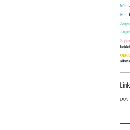
Mai
:
Mai
:
Augus
Augus
Septe
heide
Oktob
albma
Link
DUV