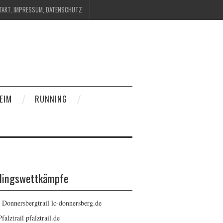
TAKT, IMPRESSUM, DATENSCHUTZ
EIM
RUNNING
blingswettkämpfe
: Donnersbergtrail
lc-donnersberg.de
Pfalztrail
pfalztrail.de