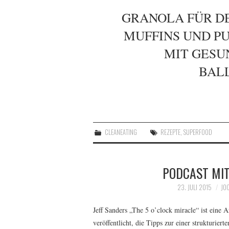
GRANOLA FÜR D
MUFFINS UND P
MIT GESU
BAL
CLEANEATING
REZEPTE
,
SUPERFOOD
PODCAST MIT
23. JULI 2015
JO
Jeff Sanders „The 5 o’clock miracle“ ist eine
veröffentlicht, die Tipps zur einer strukturiert