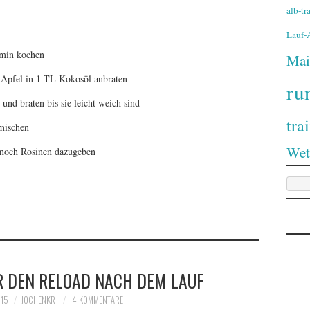
alb-t
Lauf
0min kochen
Mai
n Apfel in 1 TL Kokosöl anbraten
ru
nd braten bis sie leicht weich sind
tra
mischen
Wet
 noch Rosinen dazugeben
R DEN RELOAD NACH DEM LAUF
015
JOCHENKR
4 KOMMENTARE