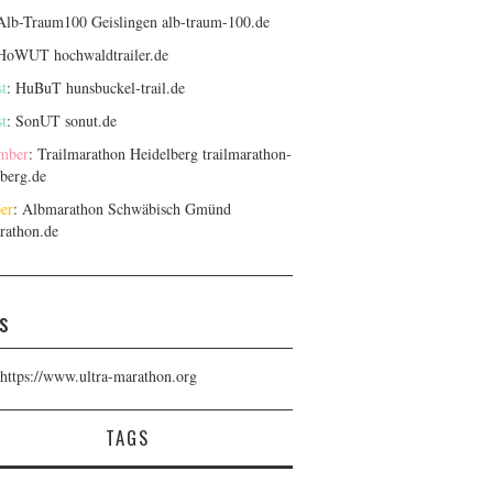
 Alb-Traum100 Geislingen
alb-traum-100.de
 HoWUT
hochwaldtrailer.de
t
: HuBuT
hunsbuckel-trail.de
t
: SonUT
sonut.de
mber
: Trailmarathon Heidelberg
trailmarathon-
lberg.de
er
: Albmarathon Schwäbisch Gmünd
rathon.de
s
https://www.ultra-marathon.org
TAGS