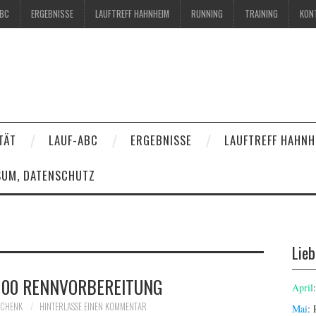
ABC
ERGEBNISSE
LAUFTREFF HAHNHEIM
RUNNING
TRAINING
KON
TÄT
LAUF-ABC
ERGEBNISSE
LAUFTREFF HAHNH
SUM, DATENSCHUTZ
Lie
00 RENNVORBEREITUNG
April
OCHENK
HINTERLASSE EINEN KOMMENTAR
Mai
: 