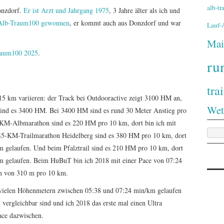
alb-t
onzdorf.
Er ist Arzt und Jahrgang 1975
, 3 Jahre älter als ich und
 Alb-Traum100 gewonnen
, er kommt auch aus Donzdorf und war
Lauf
Mai
Traum100 2025
.
ru
tra
15 km variieren: der Track bei Outdooractive zeigt 3100 HM an,
Wet
ind es 3400 HM. Bei 3400 HM sind es rund 30 Meter Anstieg pro
KM-Albmarathon sind es 220 HM pro 10 km, dort bin ich mit
45-KM-Trailmarathon Heidelberg sind es 380 HM pro 10 km, dort
m gelaufen. Und beim Pfalztrail sind es 210 HM pro 10 km, dort
km gelaufen. Beim HuBuT bin ich 2018 mit einer Pace von 07:24
n von 310 m pro 10 km.
t vielen Höhenmetern zwischen 05:38 und 07:24 min/km gelaufen
vergleichbar sind und ich 2018 das erste mal einen Ultra
Pace dazwischen.