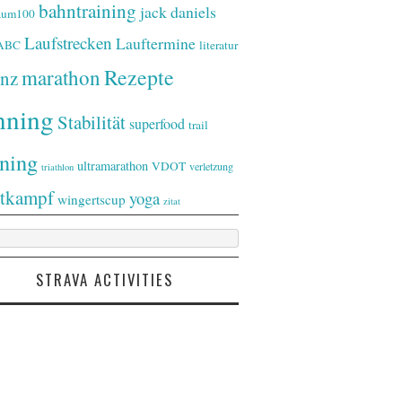
bahntraining
jack daniels
raum100
Laufstrecken
Lauftermine
-ABC
literatur
Rezepte
marathon
nz
nning
Stabilität
superfood
trail
ining
ultramarathon
VDOT
verletzung
triathlon
tkampf
yoga
wingertscup
zitat
STRAVA ACTIVITIES