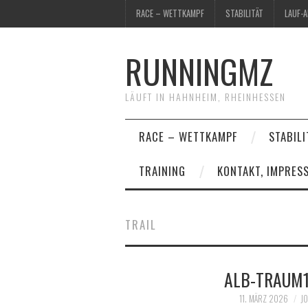
RACE – WETTKAMPF
STABILITÄT
LAUF-
RUNNINGMZ
LÄUFT IN HAHNHEIM, RHEINHESSEN
RACE – WETTKAMPF
STABILI
TRAINING
KONTAKT, IMPRES
TRAIL
ALB-TRAUM1
11. MÄRZ 2026
J