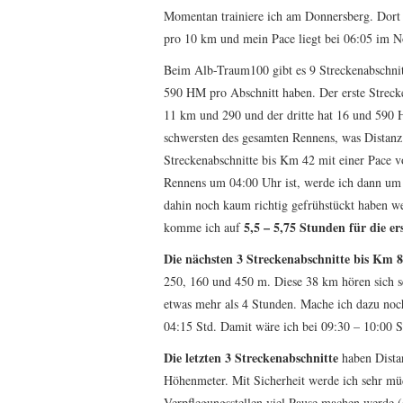
Momentan trainiere ich am Donnersberg. Dort
pro 10 km und mein Pace liegt bei 06:05 im 
Beim Alb-Traum100 gibt es 9 Streckenabschnit
590 HM pro Abschnitt haben. Der erste Streck
11 km und 290 und der dritte hat 16 und 590
schwersten des gesamten Rennens, was Distanz 
Streckenabschnitte bis Km 42 mit einer Pace v
Rennens um 04:00 Uhr ist, werde ich dann um 0
dahin noch kaum richtig gefrühstückt haben we
5,5 – 5,75 Stunden für die e
komme ich auf
Die nächsten 3 Streckenabschnitte bis Km 
250, 160 und 450 m. Diese 38 km hören sich se
etwas mehr als 4 Stunden. Mache ich dazu noc
04:15 Std. Damit wäre ich bei 09:30 – 10:00 S
Die letzten 3 Streckenabschnitte
haben Dista
Höhenmeter. Mit Sicherheit werde ich sehr müd
Verpflegungsstellen viel Pause machen werde (