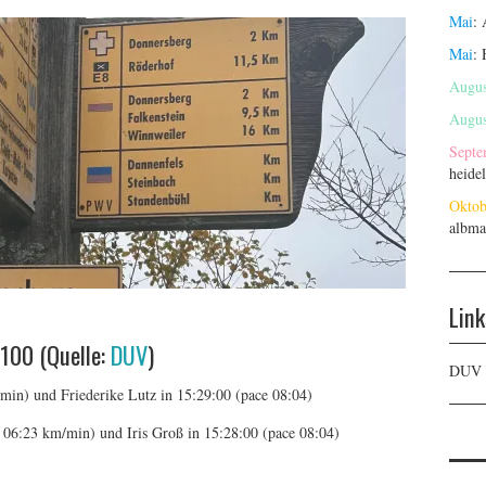
Mai
:
Mai
:
Augus
Augus
Septe
heide
Oktob
albma
Link
100 (Quelle:
DUV
)
DUV
min) und Friederike Lutz in 15:29:00 (pace 08:04)
 06:23 km/min) und Iris Groß in 15:28:00 (pace 08:04)