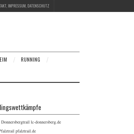
TAKT, IMPRESSUM, DATENSCHUTZ
EIM
RUNNING
blingswettkämpfe
: Donnersbergtrail
lc-donnersberg.de
Pfalztrail
pfalztrail.de