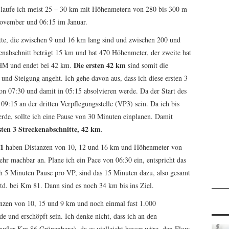
 laufe ich meist 25 – 30 km mit Höhenmetern von 280 bis 300 m
November und 06:15 im Januar.
te, die zwischen 9 und 16 km lang sind und zwischen 200 und
enabschnitt beträgt 15 km und hat 470 Höhenmeter, der zweite hat
Die ersten 42 km
 HM und endet bei 42 km.
sind somit die
und Steigung angeht. Ich gehe davon aus, dass ich diese ersten 3
on 07:30 und damit in 05:15 absolvieren werde. Da der Start des
9:15 an der dritten Verpflegungsstelle (VP3) sein. Da ich bis
rde, sollte ich eine Pause von 30 Minuten einplanen. Damit
rsten 3 Streckenabschnitte, 42 km
.
81
haben Distanzen von 10, 12 und 16 km und Höhenmeter von
hr machbar an. Plane ich ein Pace von 06:30 ein, entspricht das
h 5 Minuten Pause pro VP, sind das 15 Minuten dazu, also gesamt
td. bei Km 81. Dann sind es noch 34 km bis ins Ziel.
nzen von 10, 15 und 9 km und noch einmal fast 1.000
e und erschöpft sein. Ich denke nicht, dass ich an den
außer Km 86 Grünenberg), da es vielleicht besser wäre, den Flow