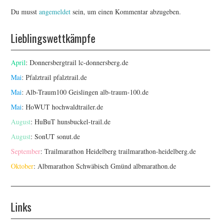
Du musst
angemeldet
sein, um einen Kommentar abzugeben.
Lieblingswettkämpfe
April
: Donnersbergtrail
lc-donnersberg.de
Mai
: Pfalztrail
pfalztrail.de
Mai
: Alb-Traum100 Geislingen
alb-traum-100.de
Mai
: HoWUT
hochwaldtrailer.de
August
: HuBuT
hunsbuckel-trail.de
August
: SonUT
sonut.de
September
: Trailmarathon Heidelberg
trailmarathon-heidelberg.de
Oktober
: Albmarathon Schwäbisch Gmünd
albmarathon.de
Links