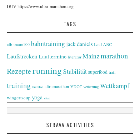
DUV
https://www.ultra-marathon.org
TAGS
bahntraining
jack daniels
alb-traum100
Lauf-ABC
marathon
Mainz
Laufstrecken
Lauftermine
literatur
running
Rezepte
Stabilität
superfood
trail
training
Wettkampf
ultramarathon
VDOT
verletzung
triathlon
yoga
wingertscup
zitat
STRAVA ACTIVITIES