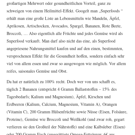
großartigen Mehrwert oder gesundheitlichen Vorteil, ganz zu
schweigen von einem Heilmittel-Effekt. Googelt man „Superfoods “
erhält man eine große Liste an Lebensmitteln wie Mandeln, Äpfel,
Aprikosen, Artischocken, Avocados, Spargel, Bananen, Rote Beete,
Broccoli, … Also eigentlich alle Früchte und jedes Gemüse wird als
Superfood verkauft. Man darf also nicht das eine, als Superfood
angepriesene Nahrungsmittel kaufen und auf den einen, bestimmten,
versprochenen Effekt für die Gesundheit hoffen, sondern einfach sehr
viel von allem essen und zwar so ausgewogen wie möglich. Vor allem
reifes, saisonales Gemüse und Obst.
Da hat er natürlich zu 100% recht. Doch wer von uns schafft es,
täglich 2 Bananen (entspricht 4 Gramm Ballaststoffen – 15% des
Tagesbedarfs; Kalium und Magnesium), Äpfel, Kirschen und
Erdbeeren (Kalium, Calcium, Magnesium, Vitamin A), Orangen
(Vitamin C), 200 Gramm Hülsenfrüchte sowie Nüsse (Eisen, Folsäure,
Proteine), Gemüse wie Broccoli und Weißkohl (und zwar roh, gegart
verlieren sie den Großteil der Nährstoffe) und eine Kalbsleber (Eisen)
oder 200 Gramm Fisch (ungesättigte Omega-Fettsäuren; 6€ aus