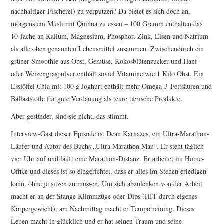
nachhaltiger Fischerei) zu verputzen? Da bietet es sich doch an,
morgens ein Müsli mit Quinoa zu essen – 100 Gramm enthalten das
10-fache an Kalium, Magnesium, Phosphor, Zink, Eisen und Natrium
als alle oben genannten Lebensmittel zusammen. Zwischendurch ein
grüner Smoothie aus Obst, Gemüse, Kokosblütenzucker und Hanf-
oder Weizengraspulver enthält soviel Vitamine wie 1 Kilo Obst. Ein
Esslöffel Chia mit 100 g Joghurt enthält mehr Omega-3-Fettsäuren und
Ballaststoffe für gute Verdauung als teure tierische Produkte.
Aber gesünder, sind sie nicht, das stimmt.
Interview-Gast dieser Episode ist Dean Karnazes, ein Ultra-Marathon-
Läufer und Autor des Buchs „Ultra Marathon Man“. Er steht täglich
vier Uhr auf und läuft eine Marathon-Distanz. Er arbeitet im Home-
Office und dieses ist so eingerichtet, dass er alles im Stehen erledigen
kann, ohne je sitzen zu müssen. Um sich abzulenken von der Arbeit
macht er an der Stange Klimmzüge oder Dips (HIT durch eigenes
Körpergewicht), am Nachmittag macht er Tempotraining. Dieses
Leben macht in glücklich und er hat seinen Traum und seine