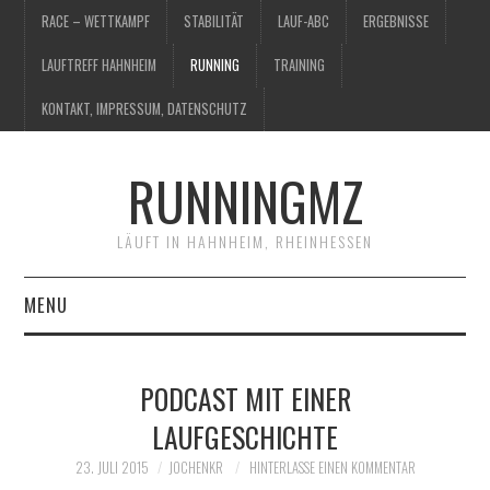
RACE – WETTKAMPF
STABILITÄT
LAUF-ABC
ERGEBNISSE
LAUFTREFF HAHNHEIM
RUNNING
TRAINING
KONTAKT, IMPRESSUM, DATENSCHUTZ
RUNNINGMZ
LÄUFT IN HAHNHEIM, RHEINHESSEN
MENU
RACE – WETTKAMPF
PODCAST MIT EINER
STABILITÄT
LAUFGESCHICHTE
LAUF-ABC
23. JULI 2015
JOCHENKR
HINTERLASSE EINEN KOMMENTAR