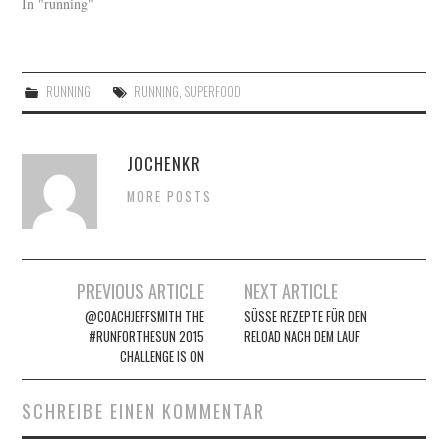
In "running"
RUNNING
RUNNING
,
SUPERFOOD
JOCHENKR
MORE POSTS
Artikel-
PREVIOUS ARTICLE
NEXT ARTICLE
Navigation
@COACHJEFFSMITH THE
SÜSSE REZEPTE FÜR DEN R
#RUNFORTHESUN 2015
ELOAD NACH DEM LAUF
CHALLENGE IS ON
SCHREIBE EINEN KOMMENTAR