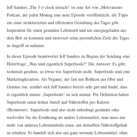
Jeff Sanders „The 5 o’clock miracle“ ist eine Art von „Motivations-
ERGEBNISSE
Podcast, der jeden Montag eine neue Episode veröffentlicht, die Tipps
zur einer strukturierten und effizienten Gestaltung des Tages gibt.
LAUFTREFF HAHNHEIM
Inspiration für einen gesunden Lebensstil und um energiegeladen aus
dem Bett zu kommen und motiviert seine persönlichen Ziele des Tages
RUNNING
in Angriff zu nehmen.
In dieser Episode beantwortet Jeff Sanders zu Beginn der Sendung eine
TRAINING
Hörerfrage: „Was sind eigentlich Superfoods?“ Die Antwort: Es gibt,
technisch gesehen, so etwas wie Superfoods nicht. Superfoods sind eine
KONTAKT, IMPRESSUM,
Marketingkreation. Als Veganer, der fast nur Rohkost aus Obst und
Gemüse isst, ernährt sich Jeff Sanders bereits sehr gut und findet, dass
DATENSCHUTZ
er eigentlich immer „Superfoods“ zu sich nimmt. Per Definition haben
Superfoods einen hohen Anteil and Nährstoffen pro Kalorie
(Brennwert). Superfoods sind also nicht unbedingt gesünder oder
wertvoller für die Ernährung als andere Lebensmittel, man muss nur
mehr von anderen Lebensmitteln essen, um denselben Nährstoffgehalt
zu erhalten. Es handelt sich also um ganz normale Lebensmittel, ohne