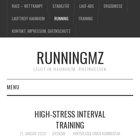
RACE – WETTKAMPF
STABILITÄT
LAUF-ABC
ERGEBNISSE
LAUFTREFF HAHNHEIM
RUNNING
TRAINING
KONTAKT, IMPRESSUM, DATENSCHUTZ
RUNNINGMZ
LÄUFT IN HAHNHEIM, RHEINHESSEN
MENU
RACE – WETTKAMPF
HIGH-STRESS INTERVAL
STABILITÄT
TRAINING
LAUF-ABC
21. JANUAR 2020
JOCHENK
HINTERLASSE EINEN KOMMENTAR