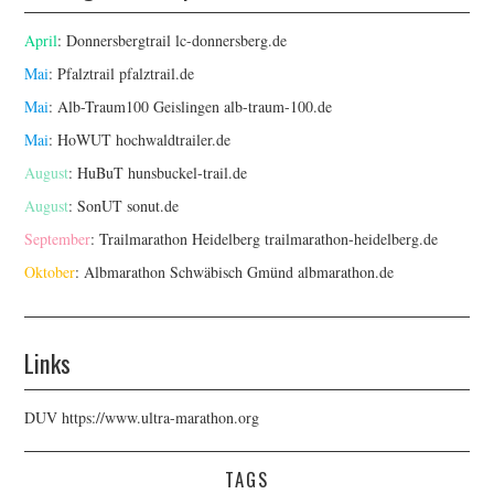
April
: Donnersbergtrail
lc-donnersberg.de
Mai
: Pfalztrail
pfalztrail.de
Mai
: Alb-Traum100 Geislingen
alb-traum-100.de
Mai
: HoWUT
hochwaldtrailer.de
August
: HuBuT
hunsbuckel-trail.de
August
: SonUT
sonut.de
September
: Trailmarathon Heidelberg
trailmarathon-heidelberg.de
Oktober
: Albmarathon Schwäbisch Gmünd
albmarathon.de
Links
DUV
https://www.ultra-marathon.org
TAGS