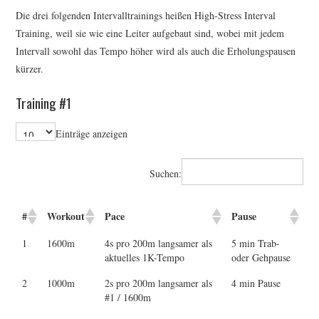
Die drei folgenden Intervalltrainings heißen High-Stress Interval
ERGEBNISSE
Training, weil sie wie eine Leiter aufgebaut sind, wobei mit jedem
Intervall sowohl das Tempo höher wird als auch die Erholungspausen
LAUFTREFF HAHNHEIM
kürzer.
RUNNING
Training #1
TRAINING
Einträge anzeigen
KONTAKT, IMPRESSUM,
Suchen:
DATENSCHUTZ
#
Workout
Pace
Pause
1
1600m
4s pro 200m langsamer als
5 min Trab-
aktuelles 1K-Tempo
oder Gehpause
2
1000m
2s pro 200m langsamer als
4 min Pause
#1 / 1600m