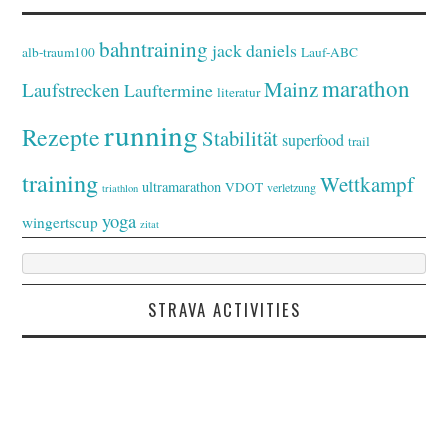
bahntraining
jack daniels
alb-traum100
Lauf-ABC
marathon
Mainz
Laufstrecken
Lauftermine
literatur
running
Rezepte
Stabilität
superfood
trail
training
Wettkampf
ultramarathon
VDOT
verletzung
triathlon
yoga
wingertscup
zitat
STRAVA ACTIVITIES