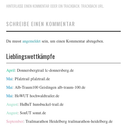
HINTERLASSE EINEN KOMMENTAR
ODER EIN TRACKBACK:
TRACKBACK URL
.
SCHREIBE EINEN KOMMENTAR
Du musst
angemeldet
sein, um einen Kommentar abzugeben.
Lieblingswettkämpfe
April
: Donnersbergtrail
lc-donnersberg.de
Mai
: Pfalztrail
pfalztrail.de
Mai
: Alb-Traum100 Geislingen
alb-traum-100.de
Mai
: HoWUT
hochwaldtrailer.de
August
: HuBuT
hunsbuckel-trail.de
August
: SonUT
sonut.de
September
: Trailmarathon Heidelberg
trailmarathon-heidelberg.de