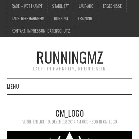
RACE – WETTKAMPF
STABILITÄT
LAUF-ABC
ERGEBNISSE
LAUFTREFF HAHNHEIM
RUNNING
TRAINING
KONTAKT, IMPRESSUM, DATENSCHUTZ
RUNNINGMZ
LÄUFT IN HAHNHEIM, RHEINHESSEN
MENU
RACE – WETTKAMPF
CM_LOGO
STABILITÄT
VERÖFFENTLICHT
9. DEZEMBER 2014
AM
600 × 600
IN
CM_LOGO
LAUF-ABC