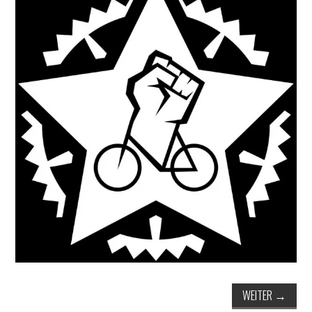
ERGEBNISSE
LAUFTREFF HAHNHEIM
RUNNING
TRAINING
KONTAKT, IMPRESSUM,
DATENSCHUTZ
WEITER
→