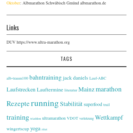
Oktober
: Albmarathon Schwäbisch Gmünd
albmarathon.de
Links
DUV
https://www.ultra-marathon.org
TAGS
bahntraining
jack daniels
alb-traum100
Lauf-ABC
marathon
Mainz
Laufstrecken
Lauftermine
literatur
running
Rezepte
Stabilität
superfood
trail
training
Wettkampf
ultramarathon
VDOT
verletzung
triathlon
yoga
wingertscup
zitat