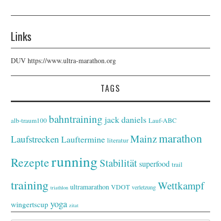
Links
DUV
https://www.ultra-marathon.org
TAGS
bahntraining
jack daniels
alb-traum100
Lauf-ABC
marathon
Mainz
Laufstrecken
Lauftermine
literatur
running
Rezepte
Stabilität
superfood
trail
training
Wettkampf
ultramarathon
VDOT
verletzung
triathlon
yoga
wingertscup
zitat