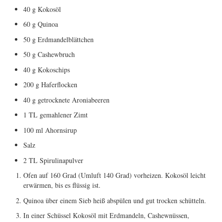
40 g Kokosöl
ERGEBNISSE
60 g Quinoa
50 g Erdmandelblättchen
LAUFTREFF HAHNHEIM
50 g Cashewbruch
RUNNING
40 g Kokoschips
200 g Haferflocken
TRAINING
40 g getrocknete Aroniabeeren
1 TL gemahlener Zimt
KONTAKT, IMPRESSUM,
100 ml Ahornsirup
DATENSCHUTZ
Salz
2 TL Spirulinapulver
Ofen auf 160 Grad (Umluft 140 Grad) vorheizen. Kokosöl leicht
erwärmen, bis es flüssig ist.
Quinoa über einem Sieb heiß abspülen und gut trocken schütteln.
In einer Schüssel Kokosöl mit Erdmandeln, Cashewnüssen,