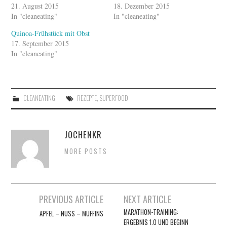
21. August 2015
18. Dezember 2015
In "cleaneating"
In "cleaneating"
Quinoa-Frühstück mit Obst
17. September 2015
In "cleaneating"
CLEANEATING
REZEPTE
,
SUPERFOOD
JOCHENKR
MORE POSTS
Artikel-
PREVIOUS ARTICLE
NEXT ARTICLE
Navigation
MARATHON-TRAINING:
APFEL – NUSS – MUFFINS
ERGEBNIS 1.0 UND BEGINN