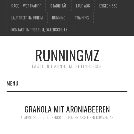
RACE – WETTKAMPF
STABILITÄT
LAUF-ABC
ERGEBNISSE
LAUFTREFF HAHNHEIM
RUNNING
TRAINING
KONTAKT, IMPRESSUM, DATENSCHUTZ
RUNNINGMZ
LÄUFT IN HAHNHEIM, RHEINHESSEN
MENU
RACE – WETTKAMPF
GRANOLA MIT ARONIABEEREN
STABILITÄT
4. APRIL 2015
JOCHENKR
HINTERLASSE EINEN KOMMENTAR
LAUF-ABC