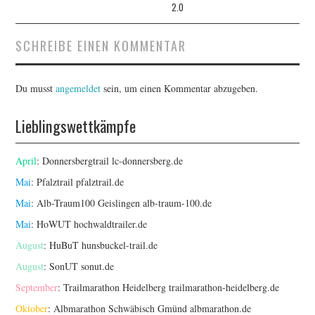
2.0
SCHREIBE EINEN KOMMENTAR
Du musst
angemeldet
sein, um einen Kommentar abzugeben.
Lieblingswettkämpfe
April
: Donnersbergtrail
lc-donnersberg.de
Mai
: Pfalztrail
pfalztrail.de
Mai
: Alb-Traum100 Geislingen
alb-traum-100.de
Mai
: HoWUT
hochwaldtrailer.de
August
: HuBuT
hunsbuckel-trail.de
August
: SonUT
sonut.de
September
: Trailmarathon Heidelberg
trailmarathon-heidelberg.de
Oktober
: Albmarathon Schwäbisch Gmünd
albmarathon.de