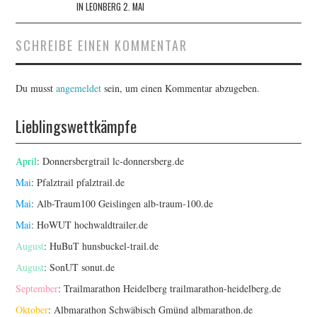
IN LEONBERG 2. MAI
SCHREIBE EINEN KOMMENTAR
Du musst
angemeldet
sein, um einen Kommentar abzugeben.
Lieblingswettkämpfe
April
: Donnersbergtrail
lc-donnersberg.de
Mai
: Pfalztrail
pfalztrail.de
Mai
: Alb-Traum100 Geislingen
alb-traum-100.de
Mai
: HoWUT
hochwaldtrailer.de
August
: HuBuT
hunsbuckel-trail.de
August
: SonUT
sonut.de
September
: Trailmarathon Heidelberg
trailmarathon-heidelberg.de
Oktober
: Albmarathon Schwäbisch Gmünd
albmarathon.de