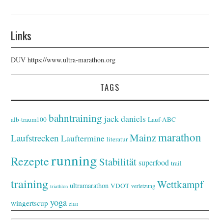
Links
DUV
https://www.ultra-marathon.org
TAGS
bahntraining
jack daniels
alb-traum100
Lauf-ABC
marathon
Mainz
Laufstrecken
Lauftermine
literatur
running
Rezepte
Stabilität
superfood
trail
training
Wettkampf
ultramarathon
VDOT
verletzung
triathlon
yoga
wingertscup
zitat