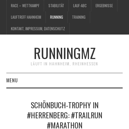
RACE – WETTKAMPF
STABILITÄT
LAUF-ABC
ERGEBNISSE
LAUFTREFF HAHNHEIM
RUNNING
TRAINING
KONTAKT, IMPRESSUM, DATENSCHUTZ
RUNNINGMZ
LÄUFT IN HAHNHEIM, RHEINHESSEN
MENU
RACE – WETTKAMPF
SCHÖNBUCH-TROPHY IN
STABILITÄT
#HERRENBERG: #TRAILRUN
#MARATHON
LAUF-ABC