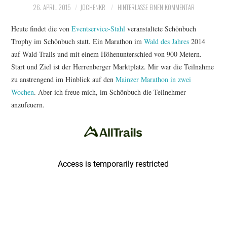
26. APRIL 2015
JOCHENKR
HINTERLASSE EINEN KOMMENTAR
ERGEBNISSE
Heute findet die von
Eventservice-Stahl
veranstaltete Schönbuch
Trophy im Schönbuch statt. Ein Marathon im
Wald des Jahres
2014
LAUFTREFF HAHNHEIM
auf Wald-Trails und mit einem Höhenunterschied von 900 Metern.
Start und Ziel ist der Herrenberger Marktplatz. Mir war die Teilnahme
RUNNING
zu anstrengend im Hinblick auf den
Mainzer Marathon in zwei
Wochen
. Aber ich freue mich, im Schönbuch die Teilnehmer
TRAINING
anzufeuern.
KONTAKT, IMPRESSUM,
DATENSCHUTZ