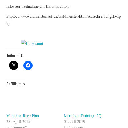
Infos zur Teilnahme am Halbmarathon:
ERGEBNISSE
https://www.waldmeisterlauf.de/waldmeister/html/AusschreibungHM.p
hp
LAUFTREFF HAHNHEIM
RUNNING
TRAINING
Teilen mit:
KONTAKT, IMPRESSUM,
DATENSCHUTZ
Gefällt mir:
Marathon Race Plan
Marathon Training: 2Q
28. April 2015
31. Juli 2019
In "running"
In "running"