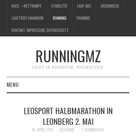
RACE – WETTKAMPF
STABILITÄT
LAUF-ABC
ERGEBNISSE
LAUFTREFF HAHNHEIM
RUNNING
TRAINING
KONTAKT, IMPRESSUM, DATENSCHUTZ
RUNNINGMZ
LÄUFT IN HAHNHEIM, RHEINHESSEN
MENU
RACE – WETTKAMPF
LEOSPORT HALBMARATHON IN
STABILITÄT
LEONBERG 2. MAI
LAUF-ABC
15. APRIL 2015
JOCHENKR
2 KOMMENTARE