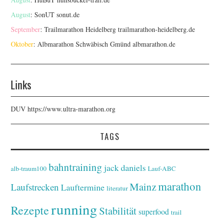
August
: SonUT
sonut.de
September
: Trailmarathon Heidelberg
trailmarathon-heidelberg.de
Oktober
: Albmarathon Schwäbisch Gmünd
albmarathon.de
Links
DUV
https://www.ultra-marathon.org
TAGS
bahntraining
jack daniels
alb-traum100
Lauf-ABC
marathon
Mainz
Laufstrecken
Lauftermine
literatur
running
Rezepte
Stabilität
superfood
trail