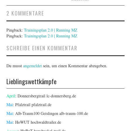
2 KOMMENTARE
Pingback:
Trainingsplan 2.0 | Running MZ
Pingback:
Trainingsplan 2.0 | Running MZ
SCHREIBE EINEN KOMMENTAR
Du musst
angemeldet
sein, um einen Kommentar abzugeben.
Lieblingswettkämpfe
April
: Donnersbergtrail
lc-donnersberg.de
Mai
: Pfalztrail
pfalztrail.de
Mai
: Alb-Traum100 Geislingen
alb-traum-100.de
Mai
: HoWUT
hochwaldtrailer.de
August
: HuBuT
hunsbuckel-trail.de