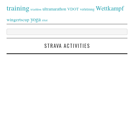
training
Wettkampf
ultramarathon
VDOT
verletzung
triathlon
yoga
wingertscup
zitat
STRAVA ACTIVITIES