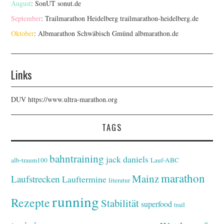
August
: SonUT
sonut.de
September
: Trailmarathon Heidelberg
trailmarathon-heidelberg.de
Oktober
: Albmarathon Schwäbisch Gmünd
albmarathon.de
Links
DUV
https://www.ultra-marathon.org
TAGS
bahntraining
jack daniels
alb-traum100
Lauf-ABC
marathon
Mainz
Laufstrecken
Lauftermine
literatur
running
Rezepte
Stabilität
superfood
trail