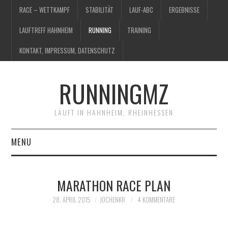
RACE – WETTKAMPF
STABILITÄT
LAUF-ABC
ERGEBNISSE
LAUFTREFF HAHNHEIM
RUNNING
TRAINING
KONTAKT, IMPRESSUM, DATENSCHUTZ
RUNNINGMZ
LÄUFT IN HAHNHEIM, RHEINHESSEN
MENU
RACE – WETTKAMPF
MARATHON RACE PLAN
STABILITÄT
28. APRIL 2015
JOCHENKR
4 KOMMENTARE
LAUF-ABC