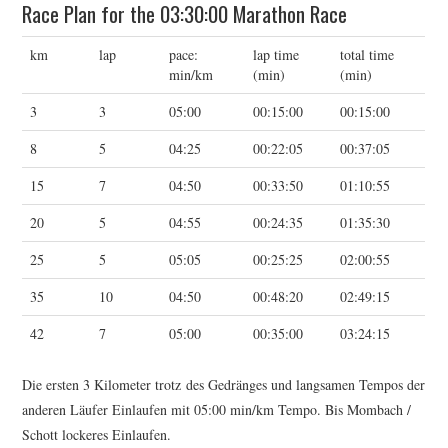
Race Plan for the 03:30:00 Marathon Race
ERGEBNISSE
km
lap
pace:
lap time
total time
min/km
(min)
(min)
LAUFTREFF HAHNHEIM
3
3
05:00
00:15:00
00:15:00
RUNNING
8
5
04:25
00:22:05
00:37:05
TRAINING
15
7
04:50
00:33:50
01:10:55
20
5
04:55
00:24:35
01:35:30
KONTAKT, IMPRESSUM,
25
5
05:05
00:25:25
02:00:55
DATENSCHUTZ
35
10
04:50
00:48:20
02:49:15
42
7
05:00
00:35:00
03:24:15
Die ersten 3 Kilometer trotz des Gedränges und langsamen Tempos der
anderen Läufer Einlaufen mit 05:00 min/km Tempo. Bis Mombach /
Schott lockeres Einlaufen.