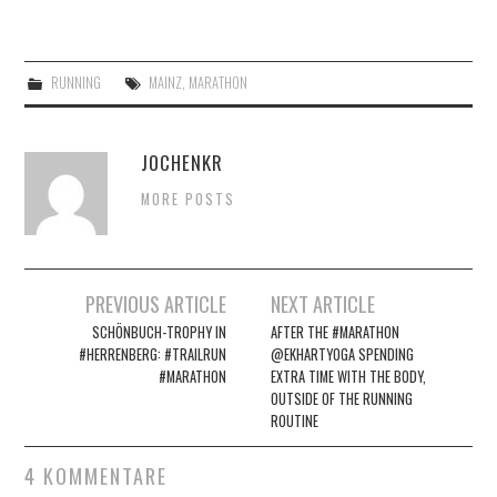
RUNNING
MAINZ
,
MARATHON
JOCHENKR
MORE POSTS
Artikel-
PREVIOUS ARTICLE
NEXT ARTICLE
Navigation
SCHÖNBUCH-TROPHY IN
AFTER THE #MARATHON
#HERRENBERG: #TRAILRUN
@EKHARTYOGA SPENDING
#MARATHON
EXTRA TIME WITH THE BODY,
OUTSIDE OF THE RUNNING
ROUTINE
4 KOMMENTARE