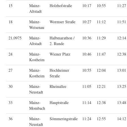
15
Mainz-
Holzhofstraße
10:17
10:55
11:27
Altstadt
18
Mainz-
Wormser Straße
10:27
11:12
11:51
Weisenau
21,0975
Mainz-
Halbmarathon /
10:36
11:29
12:14
Altstadt
2. Runde
24
Mainz-
Wiener Platz
10:46
11:47
12:38
Kostheim
27
Mainz-
Hochheimer
10:55
12:04
13:01
Kostheim
Straße
30
Mainz-
Rheinallee
11:05
12:21
13:25
Neustadt
33
Mainz-
Hauptstraße
11:14
12:38
13:48
Mombach
36
Mainz-
Sömmeringstraße
11:24
12:55
14:12
Neustadt