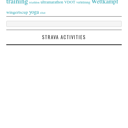
training
Wettkampf
ultramarathon
VDOT
verletzung
triathlon
yoga
wingertscup
zitat
STRAVA ACTIVITIES