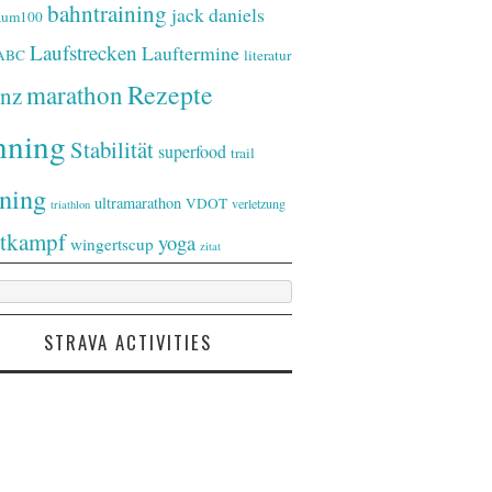
bahntraining
jack daniels
raum100
Laufstrecken
Lauftermine
-ABC
literatur
Rezepte
marathon
nz
nning
Stabilität
superfood
trail
ining
ultramarathon
VDOT
verletzung
triathlon
tkampf
yoga
wingertscup
zitat
STRAVA ACTIVITIES