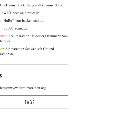
 Alb-Traum100 Geislingen
alb-traum-100.de
 HoWUT
hochwaldtrailer.de
t
: HuBuT
hunsbuckel-trail.de
t
: SonUT
sonut.de
mber
: Trailmarathon Heidelberg
trailmarathon-
lberg.de
er
: Albmarathon Schwäbisch Gmünd
rathon.de
s
https://www.ultra-marathon.org
TAGS