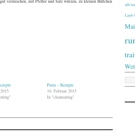
 gut vermischen, mit Pfeffer und Salz würzen, zu kleinen Bällchen
alb-t
Lauf
Mai
ru
tra
Wet
ezepte
Pasta – Rezepte
 2015
10. Februar 2015
eating"
In "cleaneating"