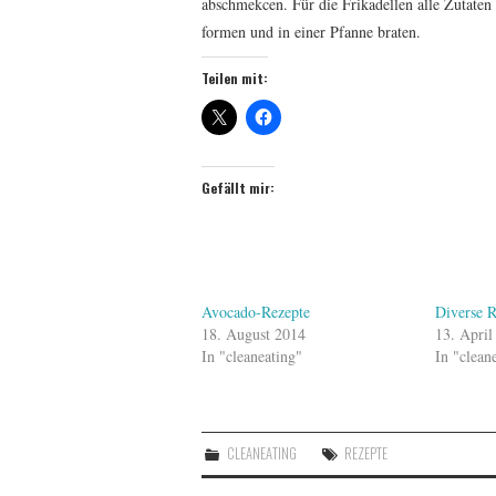
abschmekcen. Für die Frikadellen alle Zutaten
formen und in einer Pfanne braten.
Teilen mit:
Gefällt mir:
Avocado-Rezepte
Diverse R
18. August 2014
13. April
In "cleaneating"
In "clean
CLEANEATING
REZEPTE