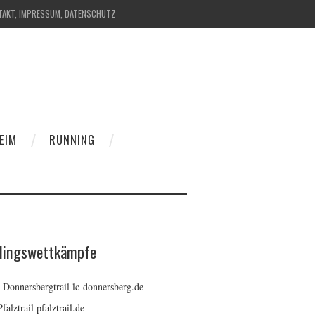
TAKT, IMPRESSUM, DATENSCHUTZ
EIM
RUNNING
blingswettkämpfe
: Donnersbergtrail
lc-donnersberg.de
Pfalztrail
pfalztrail.de