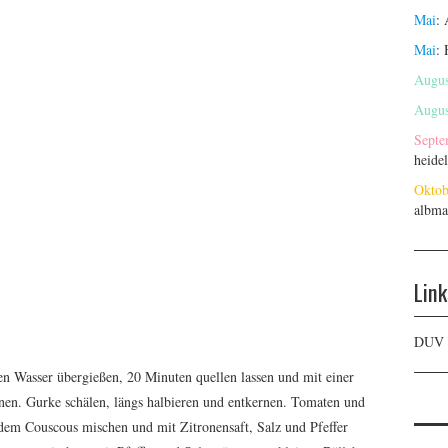
Mai
:
Mai
:
Augus
Augus
Septe
heide
Oktob
albma
Link
DUV
n Wasser übergießen, 20 Minuten quellen lassen und mit einer
nen. Gurke schälen, längs halbieren und entkernen. Tomaten und
dem Couscous mischen und mit Zitronensaft, Salz und Pfeffer