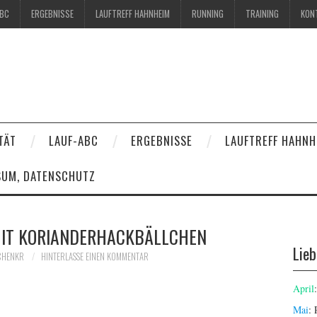
ABC
ERGEBNISSE
LAUFTREFF HAHNHEIM
RUNNING
TRAINING
KON
TÄT
LAUF-ABC
ERGEBNISSE
LAUFTREFF HAHNH
SUM, DATENSCHUTZ
IT KORIANDERHACKBÄLLCHEN
Lie
CHENKR
HINTERLASSE EINEN KOMMENTAR
April
Mai
: 