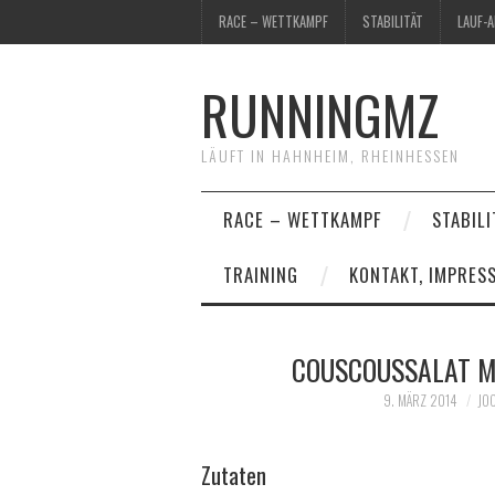
RACE – WETTKAMPF
STABILITÄT
LAUF-
RUNNINGMZ
LÄUFT IN HAHNHEIM, RHEINHESSEN
RACE – WETTKAMPF
STABILI
TRAINING
KONTAKT, IMPRES
COUSCOUSSALAT M
9. MÄRZ 2014
JO
Zutaten