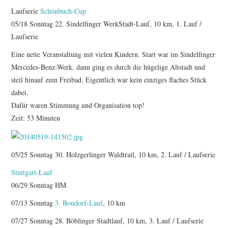
Laufserie
Schönbuch-Cup
ERGEBNISSE
05/18 Sonntag 22. Sindelfinger WerkStadt-Lauf, 10 km, 1. Lauf /
Laufserie
LAUFTREFF HAHNHEIM
Eine nette Veranstaltung mit vielen Kindern. Start war im Sindelfinger
Mercedes-Benz-Werk, dann ging es durch die hügelige Altstadt und
RUNNING
steil hinauf zum Freibad. Eigentlich war kein einziges flaches Stück
dabei.
TRAINING
Dafür waren Stimmung und Organisation top!
Zeit: 53 Minuten
KONTAKT, IMPRESSUM,
DATENSCHUTZ
05/25 Sonntag 30. Holzgerlinger Waldtrail, 10 km, 2. Lauf / Laufserie
Stuttgart-Lauf
06/29 Sonntag HM
07/13 Sonntag
3. Bondorf-Lauf
, 10 km
07/27 Sonntag 28. Böblinger Stadtlauf, 10 km, 3. Lauf / Laufserie