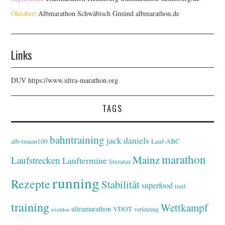
Oktober
: Albmarathon Schwäbisch Gmünd
albmarathon.de
Links
DUV
https://www.ultra-marathon.org
TAGS
bahntraining
jack daniels
alb-traum100
Lauf-ABC
marathon
Mainz
Laufstrecken
Lauftermine
literatur
running
Rezepte
Stabilität
superfood
trail
training
Wettkampf
ultramarathon
VDOT
verletzung
triathlon