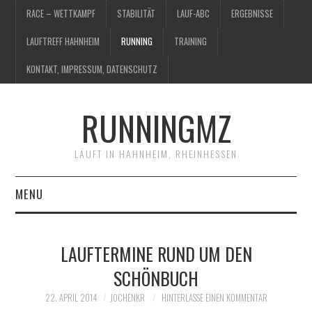
RACE – WETTKAMPF
STABILITÄT
LAUF-ABC
ERGEBNISSE
LAUFTREFF HAHNHEIM
RUNNING
TRAINING
KONTAKT, IMPRESSUM, DATENSCHUTZ
RUNNINGMZ
LÄUFT IN HAHNHEIM, RHEINHESSEN
MENU
RACE – WETTKAMPF
LAUFTERMINE RUND UM DEN
STABILITÄT
SCHÖNBUCH
LAUF-ABC
22. APRIL 2014
JOCHENKR
HINTERLASSE EINEN KOMMENTAR