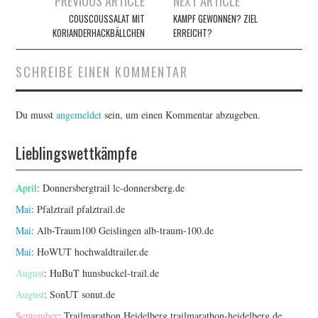
PREVIOUS ARTICLE
NEXT ARTICLE
Navigation
COUSCOUSSALAT MIT
KAMPF GEWONNEN? ZIEL
KORIANDERHACKBÄLLCHEN
ERREICHT?
SCHREIBE EINEN KOMMENTAR
Du musst
angemeldet
sein, um einen Kommentar abzugeben.
Lieblingswettkämpfe
April
: Donnersbergtrail
lc-donnersberg.de
Mai
: Pfalztrail
pfalztrail.de
Mai
: Alb-Traum100 Geislingen
alb-traum-100.de
Mai
: HoWUT
hochwaldtrailer.de
August
: HuBuT
hunsbuckel-trail.de
August
: SonUT
sonut.de
September
: Trailmarathon Heidelberg
trailmarathon-heidelberg.de