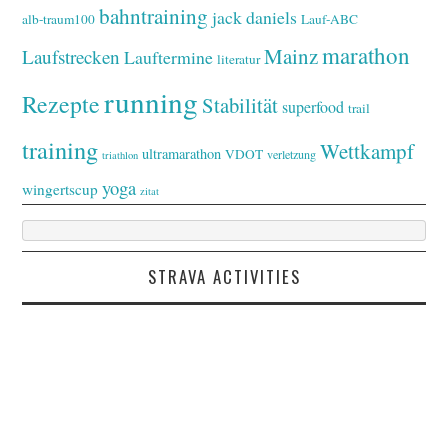
bahntraining
jack daniels
alb-traum100
Lauf-ABC
marathon
Mainz
Laufstrecken
Lauftermine
literatur
running
Rezepte
Stabilität
superfood
trail
training
Wettkampf
ultramarathon
VDOT
verletzung
triathlon
yoga
wingertscup
zitat
STRAVA ACTIVITIES