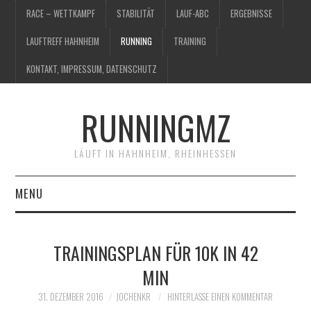
RACE – WETTKAMPF
STABILITÄT
LAUF-ABC
ERGEBNISSE
LAUFTREFF HAHNHEIM
RUNNING
TRAINING
KONTAKT, IMPRESSUM, DATENSCHUTZ
RUNNINGMZ
LÄUFT IN HAHNHEIM, RHEINHESSEN
MENU
RACE – WETTKAMPF
TRAININGSPLAN FÜR 10K IN 42
STABILITÄT
MIN
LAUF-ABC
31. DEZEMBER 2016
JOCHENKR
HINTERLASSE EINEN KOMMENTAR