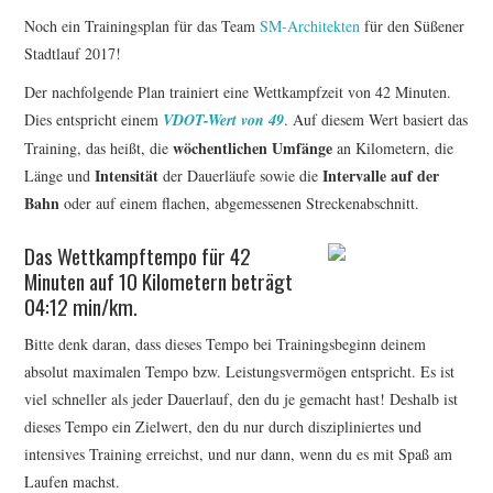
Noch ein Trainingsplan für das Team
SM-Architekten
für den Süßener
ERGEBNISSE
Stadtlauf 2017!
LAUFTREFF HAHNHEIM
Der nachfolgende Plan trainiert eine Wettkampfzeit von 42 Minuten.
Dies entspricht einem
VDOT-Wert von 49
. Auf diesem Wert basiert das
RUNNING
wöchentlichen Umfänge
Training, das heißt, die
an Kilometern, die
Intensität
Intervalle auf der
Länge und
der Dauerläufe sowie die
Bahn
TRAINING
oder auf einem flachen, abgemessenen Streckenabschnitt.
Das Wettkampftempo für 42
KONTAKT, IMPRESSUM,
Minuten auf 10 Kilometern beträgt
04:12 min/km.
DATENSCHUTZ
Bitte denk daran, dass dieses Tempo bei Trainingsbeginn deinem
absolut maximalen Tempo bzw. Leistungsvermögen entspricht. Es ist
viel schneller als jeder Dauerlauf, den du je gemacht hast! Deshalb ist
dieses Tempo ein Zielwert, den du nur durch diszipliniertes und
intensives Training erreichst, und nur dann, wenn du es mit Spaß am
Laufen machst.