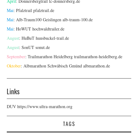
April
: Donnersbergtrail
lc-donnersberg.de
Mai
: Pfalztrail
pfalztrail.de
Mai
: Alb-Traum100 Geislingen
alb-traum-100.de
Mai
: HoWUT
hochwaldtrailer.de
August
: HuBuT
hunsbuckel-trail.de
August
: SonUT
sonut.de
September
: Trailmarathon Heidelberg
trailmarathon-heidelberg.de
Oktober
: Albmarathon Schwäbisch Gmünd
albmarathon.de
Links
DUV
https://www.ultra-marathon.org
TAGS