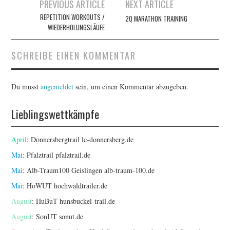
Artikel-
PREVIOUS ARTICLE
NEXT ARTICLE
Navigation
REPETITION WORKOUTS /
2Q MARATHON TRAINING
WIEDERHOLUNGSLÄUFE
SCHREIBE EINEN KOMMENTAR
Du musst
angemeldet
sein, um einen Kommentar abzugeben.
Lieblingswettkämpfe
April
: Donnersbergtrail
lc-donnersberg.de
Mai
: Pfalztrail
pfalztrail.de
Mai
: Alb-Traum100 Geislingen
alb-traum-100.de
Mai
: HoWUT
hochwaldtrailer.de
August
: HuBuT
hunsbuckel-trail.de
August
: SonUT
sonut.de