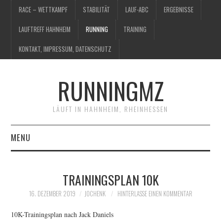
RACE – WETTKAMPF
STABILITÄT
LAUF-ABC
ERGEBNISSE
LAUFTREFF HAHNHEIM
RUNNING
TRAINING
KONTAKT, IMPRESSUM, DATENSCHUTZ
RUNNINGMZ
LÄUFT IN HAHNHEIM, RHEINHESSEN
MENU
RACE – WETTKAMPF
TRAININGSPLAN 10K
STABILITÄT
16. DEZEMBER 2019
JOCHENK
HINTERLASSE EINEN KOMMENTAR
LAUF-ABC
10K-Trainingsplan nach Jack Daniels