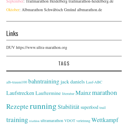
September
: Trailmarathon Heidelberg
trailmarathon-heidelberg.de
Oktober
: Albmarathon Schwäbisch Gmünd
albmarathon.de
Links
DUV
https://www.ultra-marathon.org
TAGS
bahntraining
jack daniels
alb-traum100
Lauf-ABC
marathon
Mainz
Laufstrecken
Lauftermine
literatur
running
Rezepte
Stabilität
superfood
trail
training
Wettkampf
ultramarathon
VDOT
verletzung
triathlon