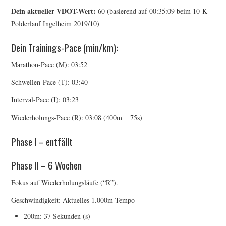
Dein aktueller VDOT-Wert:
60 (basierend auf 00:35:09 beim 10-K-
ERGEBNISSE
Polderlauf Ingelheim 2019/10)
LAUFTREFF HAHNHEIM
Dein Trainings-Pace (min/km):
Marathon-Pace (M): 03:52
RUNNING
Schwellen-Pace (T): 03:40
TRAINING
Interval-Pace (I): 03:23
Wiederholungs-Pace (R): 03:08 (400m = 75s)
KONTAKT, IMPRESSUM,
Phase I – entfällt
DATENSCHUTZ
Phase II – 6 Wochen
Fokus auf Wiederholungsläufe (“R”).
Geschwindigkeit: Aktuelles 1.000m-Tempo
200m: 37 Sekunden (s)