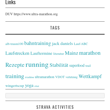
Links
DUV
https://www.ultra-marathon.org
TAGS
bahntraining
jack daniels
alb-traum100
Lauf-ABC
marathon
Mainz
Laufstrecken
Lauftermine
literatur
running
Rezepte
Stabilität
superfood
trail
training
Wettkampf
ultramarathon
VDOT
verletzung
triathlon
yoga
wingertscup
zitat
STRAVA ACTIVITIES