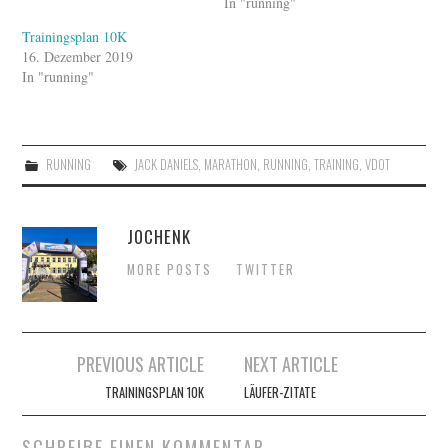
In "running"
Trainingsplan 10K
16. Dezember 2019
In "running"
RUNNING
JACK DANIELS
,
MARATHON
,
RUNNING
,
TRAINING
,
VDOT
JOCHENK
MORE POSTS
TWITTER
Artikel-
PREVIOUS ARTICLE
NEXT ARTICLE
Navigation
TRAININGSPLAN 10K
LÄUFER-ZITATE
SCHREIBE EINEN KOMMENTAR