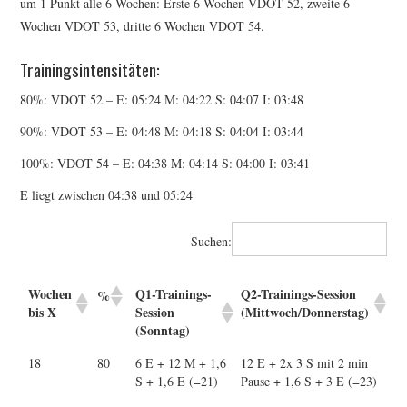
um 1 Punkt alle 6 Wochen: Erste 6 Wochen VDOT 52, zweite 6
Wochen VDOT 53, dritte 6 Wochen VDOT 54.
Trainingsintensitäten:
80%: VDOT 52 – E: 05:24 M: 04:22 S: 04:07 I: 03:48
90%: VDOT 53 – E: 04:48 M: 04:18 S: 04:04 I: 03:44
100%: VDOT 54 – E: 04:38 M: 04:14 S: 04:00 I: 03:41
E liegt zwischen 04:38 und 05:24
Suchen:
Wochen
Q1-Trainings-
Q2-Trainings-Session
%
bis X
Session
(Mittwoch/Donnerstag)
(Sonntag)
18
80
6 E + 12 M + 1,6
12 E + 2x 3 S mit 2 min
S + 1,6 E (=21)
Pause + 1,6 S + 3 E (=23)