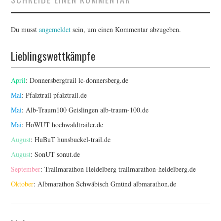
Du musst
angemeldet
sein, um einen Kommentar abzugeben.
Lieblingswettkämpfe
April
: Donnersbergtrail
lc-donnersberg.de
Mai
: Pfalztrail
pfalztrail.de
Mai
: Alb-Traum100 Geislingen
alb-traum-100.de
Mai
: HoWUT
hochwaldtrailer.de
August
: HuBuT
hunsbuckel-trail.de
August
: SonUT
sonut.de
September
: Trailmarathon Heidelberg
trailmarathon-heidelberg.de
Oktober
: Albmarathon Schwäbisch Gmünd
albmarathon.de