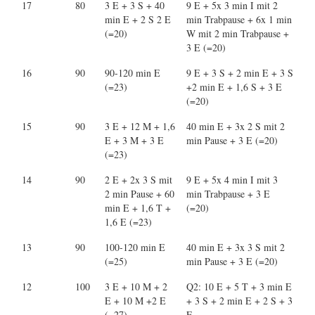
17
80
3 E + 3 S + 40
9 E + 5x 3 min I mit 2
min E + 2 S 2 E
min Trabpause + 6x 1 min
(=20)
W mit 2 min Trabpause +
3 E (=20)
16
90
90-120 min E
9 E + 3 S + 2 min E + 3 S
(=23)
+2 min E + 1,6 S + 3 E
(=20)
15
90
3 E + 12 M + 1,6
40 min E + 3x 2 S mit 2
E + 3 M + 3 E
min Pause + 3 E (=20)
(=23)
14
90
2 E + 2x 3 S mit
9 E + 5x 4 min I mit 3
2 min Pause + 60
min Trabpause + 3 E
min E + 1,6 T +
(=20)
1,6 E (=23)
13
90
100-120 min E
40 min E + 3x 3 S mit 2
(=25)
min Pause + 3 E (=20)
12
100
3 E + 10 M + 2
Q2: 10 E + 5 T + 3 min E
E + 10 M +2 E
+ 3 S + 2 min E + 2 S + 3
(=27)
E