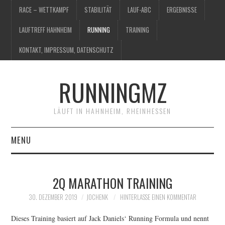
RACE – WETTKAMPF
STABILITÄT
LAUF-ABC
ERGEBNISSE
LAUFTREFF HAHNHEIM
RUNNING
TRAINING
KONTAKT, IMPRESSUM, DATENSCHUTZ
RUNNINGMZ
LÄUFT IN HAHNHEIM, RHEINHESSEN
MENU
RACE – WETTKAMPF
2Q MARATHON TRAINING
STABILITÄT
30. DEZEMBER 2019
JOCHENK
HINTERLASSE EINEN KOMMENTAR
LAUF-ABC
Dieses Training basiert auf Jack Daniels‘ Running Formula und nennt