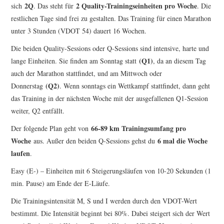
2Q
2 Quality-Trainingseinheiten pro Woche
sich
. Das steht für
. Die
ERGEBNISSE
restlichen Tage sind frei zu gestalten. Das Training für einen Marathon
unter 3 Stunden (VDOT 54) dauert 16 Wochen.
LAUFTREFF HAHNHEIM
Die beiden Quality-Sessions oder Q-Sessions sind intensive, harte und
(Q1)
lange Einheiten. Sie finden am Sonntag statt
, da an diesem Tag
RUNNING
auch der Marathon stattfindet, und am Mittwoch oder
(Q2)
Donnerstag
. Wenn sonntags ein Wettkampf stattfindet, dann geht
TRAINING
das Training in der nächsten Woche mit der ausgefallenen Q1-Session
weiter, Q2 entfällt.
KONTAKT, IMPRESSUM,
66-89 km Trainingsumfang pro
Der folgende Plan geht von
Woche
6 mal die Woche
aus. Außer den beiden Q-Sessions gehst du
DATENSCHUTZ
laufen
.
Easy (E-) – Einheiten mit 6 Steigerungsläufen von 10-20 Sekunden (1
min. Pause) am Ende der E-Läufe.
Die Trainingsintensität M, S und I werden durch den VDOT-Wert
bestimmt. Die Intensität beginnt bei 80%. Dabei steigert sich der Wert