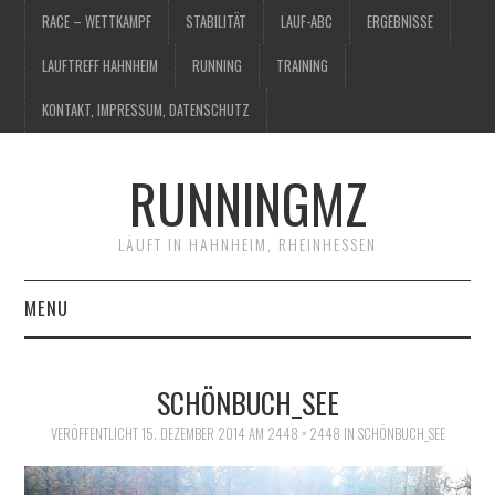
RACE – WETTKAMPF
STABILITÄT
LAUF-ABC
ERGEBNISSE
LAUFTREFF HAHNHEIM
RUNNING
TRAINING
KONTAKT, IMPRESSUM, DATENSCHUTZ
RUNNINGMZ
LÄUFT IN HAHNHEIM, RHEINHESSEN
MENU
RACE – WETTKAMPF
SCHÖNBUCH_SEE
STABILITÄT
VERÖFFENTLICHT
15. DEZEMBER 2014
AM
2448 × 2448
IN
SCHÖNBUCH_SEE
LAUF-ABC