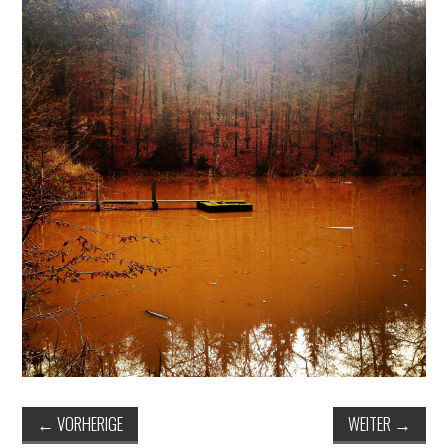
ERGEBNISSE
LAUFTREFF HAHNHEIM
RUNNING
TRAINING
KONTAKT, IMPRESSUM,
DATENSCHUTZ
←
VORHERIGE
WEITER
→