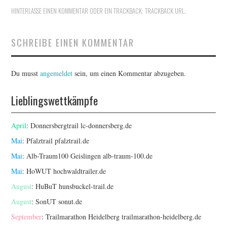
HINTERLASSE EINEN KOMMENTAR
ODER EIN TRACKBACK:
TRACKBACK URL
.
SCHREIBE EINEN KOMMENTAR
Du musst
angemeldet
sein, um einen Kommentar abzugeben.
Lieblingswettkämpfe
April
: Donnersbergtrail
lc-donnersberg.de
Mai
: Pfalztrail
pfalztrail.de
Mai
: Alb-Traum100 Geislingen
alb-traum-100.de
Mai
: HoWUT
hochwaldtrailer.de
August
: HuBuT
hunsbuckel-trail.de
August
: SonUT
sonut.de
September
: Trailmarathon Heidelberg
trailmarathon-heidelberg.de