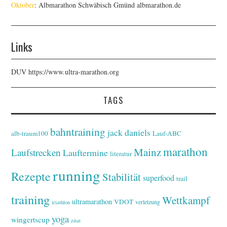
Oktober
: Albmarathon Schwäbisch Gmünd
albmarathon.de
Links
DUV
https://www.ultra-marathon.org
TAGS
bahntraining
jack daniels
alb-traum100
Lauf-ABC
marathon
Mainz
Laufstrecken
Lauftermine
literatur
running
Rezepte
Stabilität
superfood
trail
training
Wettkampf
ultramarathon
VDOT
verletzung
triathlon
yoga
wingertscup
zitat