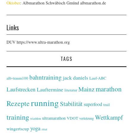
Oktober
: Albmarathon Schwäbisch Gmünd
albmarathon.de
Links
DUV
https://www.ultra-marathon.org
TAGS
bahntraining
jack daniels
alb-traum100
Lauf-ABC
marathon
Mainz
Laufstrecken
Lauftermine
literatur
running
Rezepte
Stabilität
superfood
trail
training
Wettkampf
ultramarathon
VDOT
verletzung
triathlon
yoga
wingertscup
zitat