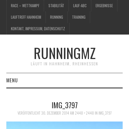
RACE – WETTKAMPF
STABILITÄT
LAUF-ABC
ERGEBNISSE
LAUFTREFF HAHNHEIM
RUNNING
TRAINING
KONTAKT, IMPRESSUM, DATENSCHUTZ
RUNNINGMZ
LÄUFT IN HAHNHEIM, RHEINHESSEN
MENU
RACE – WETTKAMPF
IMG_3797
STABILITÄT
VERÖFFENTLICHT
30. DEZEMBER 2014
AM
2448 × 2448
IN
IMG_3797
LAUF-ABC