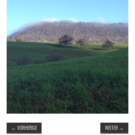
ERGEBNISSE
LAUFTREFF HAHNHEIM
RUNNING
TRAINING
KONTAKT, IMPRESSUM,
DATENSCHUTZ
←
VORHERIGE
WEITER
→