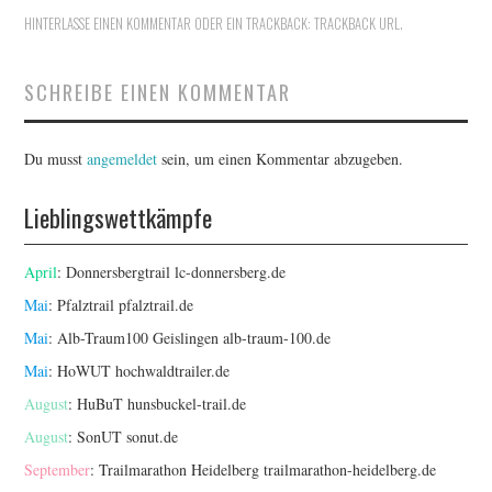
HINTERLASSE EINEN KOMMENTAR
ODER EIN TRACKBACK:
TRACKBACK URL
.
SCHREIBE EINEN KOMMENTAR
Du musst
angemeldet
sein, um einen Kommentar abzugeben.
Lieblingswettkämpfe
April
: Donnersbergtrail
lc-donnersberg.de
Mai
: Pfalztrail
pfalztrail.de
Mai
: Alb-Traum100 Geislingen
alb-traum-100.de
Mai
: HoWUT
hochwaldtrailer.de
August
: HuBuT
hunsbuckel-trail.de
August
: SonUT
sonut.de
September
: Trailmarathon Heidelberg
trailmarathon-heidelberg.de