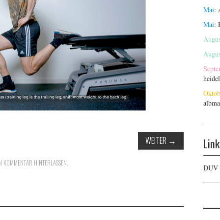
Mai
:
Mai
:
Augus
Augus
Septe
heide
Oktob
albma
WEITER
→
Link
N KOMMENTAR HINTERLASSEN
.
DUV