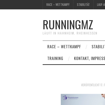
RACE – WETTKAMPF
STABILITÄT
LAUF-
RUNNINGMZ
LÄUFT IN HAHNHEIM, RHEINHESSEN
RACE – WETTKAMPF
STABILI
TRAINING
KONTAKT, IMPRES
VERÖFFENTLICHT
17.