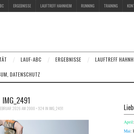
ABC
ERGEBNISSE
LAUFTREFF HAHNHEIM
RUNNING
TRAINING
KON
TÄT
LAUF-ABC
ERGEBNISSE
LAUFTREFF HAHNH
SUM, DATENSCHUTZ
IMG_2491
Lie
 FEBRUAR 2026
AM
2000 × 924
IN
IMG_2491
April
Mai
: 