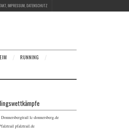
TAKT, IMPRESSUM, DATENSCHUTZ
EIM
RUNNING
blingswettkämpfe
: Donnersbergtrail
lc-donnersberg.de
Pfalztrail
pfalztrail.de