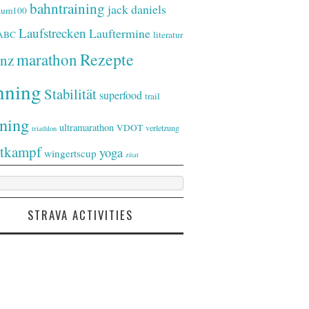
bahntraining
jack daniels
raum100
Laufstrecken
Lauftermine
-ABC
literatur
Rezepte
marathon
nz
nning
Stabilität
superfood
trail
ining
ultramarathon
VDOT
verletzung
triathlon
tkampf
yoga
wingertscup
zitat
STRAVA ACTIVITIES