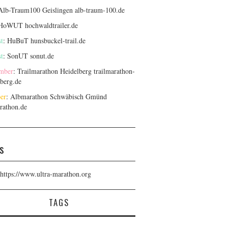
 Alb-Traum100 Geislingen
alb-traum-100.de
 HoWUT
hochwaldtrailer.de
t
: HuBuT
hunsbuckel-trail.de
t
: SonUT
sonut.de
mber
: Trailmarathon Heidelberg
trailmarathon-
lberg.de
er
: Albmarathon Schwäbisch Gmünd
rathon.de
s
https://www.ultra-marathon.org
TAGS