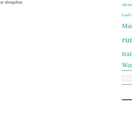
ar abzugeben.
alb-t
Lauf
Mai
ru
tra
Wet