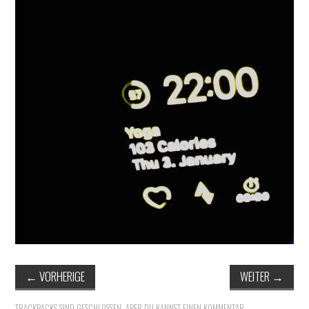
ERGEBNISSE
LAUFTREFF HAHNHEIM
RUNNING
TRAINING
KONTAKT, IMPRESSUM,
DATENSCHUTZ
←
VORHERIGE
WEITER
→
TRACKBACKS SIND GESCHLOSSEN, ABER DU KANNST
EINEN KOMMENTAR