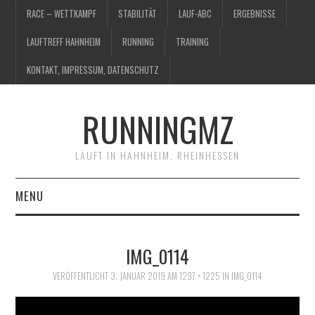
RACE – WETTKAMPF
STABILITÄT
LAUF-ABC
ERGEBNISSE
LAUFTREFF HAHNHEIM
RUNNING
TRAINING
KONTAKT, IMPRESSUM, DATENSCHUTZ
RUNNINGMZ
LÄUFT IN HAHNHEIM, RHEINHESSEN
MENU
RACE – WETTKAMPF
IMG_0114
STABILITÄT
VERÖFFENTLICHT
3. JANUAR 2019
AM
1297 × 1225
IN
IMG_0114
LAUF-ABC