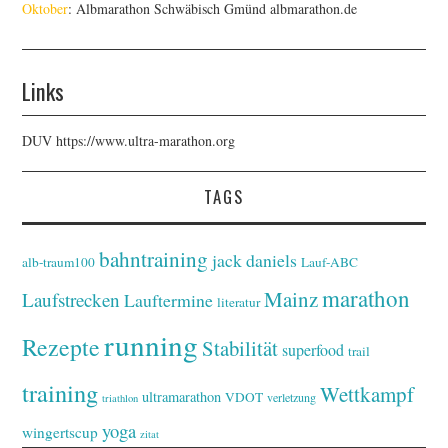
Oktober
: Albmarathon Schwäbisch Gmünd
albmarathon.de
Links
DUV
https://www.ultra-marathon.org
TAGS
bahntraining
jack daniels
alb-traum100
Lauf-ABC
marathon
Mainz
Laufstrecken
Lauftermine
literatur
running
Rezepte
Stabilität
superfood
trail
training
Wettkampf
ultramarathon
VDOT
verletzung
triathlon
yoga
wingertscup
zitat