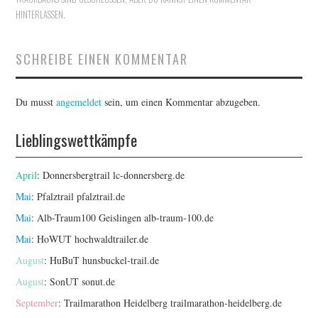
HINTERLASSEN
.
SCHREIBE EINEN KOMMENTAR
Du musst
angemeldet
sein, um einen Kommentar abzugeben.
Lieblingswettkämpfe
April
: Donnersbergtrail
lc-donnersberg.de
Mai
: Pfalztrail
pfalztrail.de
Mai
: Alb-Traum100 Geislingen
alb-traum-100.de
Mai
: HoWUT
hochwaldtrailer.de
August
: HuBuT
hunsbuckel-trail.de
August
: SonUT
sonut.de
September
: Trailmarathon Heidelberg
trailmarathon-heidelberg.de