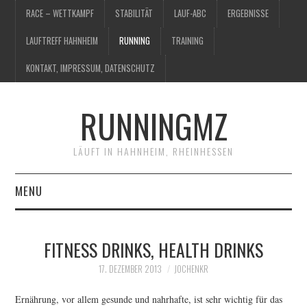
RACE – WETTKAMPF
STABILITÄT
LAUF-ABC
ERGEBNISSE
LAUFTREFF HAHNHEIM
RUNNING
TRAINING
KONTAKT, IMPRESSUM, DATENSCHUTZ
RUNNINGMZ
LÄUFT IN HAHNHEIM, RHEINHESSEN
MENU
RACE – WETTKAMPF
FITNESS DRINKS, HEALTH DRINKS
STABILITÄT
17. DEZEMBER 2013
JOCHENKR
LAUF-ABC
Ernährung, vor allem gesunde und nahrhafte, ist sehr wichtig für das