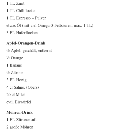
1 TL Zimt
1 TL Chiliflocken
1 TL Espresso – Pulver
etwas Öl (mit viel Omega-3-Fettsäuren, max. 1 TL)
3 EL Haferflocken
Apfel-Orangen-Drink
½ Apfel, geschält, entkernt
½ Orange
1 Banane
½ Zitrone
3 EL Honig
4 cl Sahne, (Obers)
20 cl Milch
evtl. Eiswürfel
Möhren-Drink
1 EL Zitronensaft
2 große Möhren