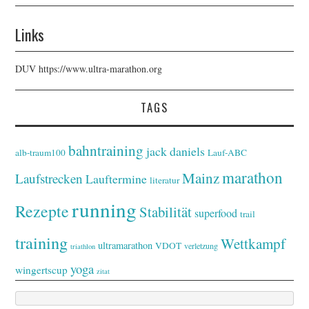
Links
DUV
https://www.ultra-marathon.org
TAGS
bahntraining
jack daniels
alb-traum100
Lauf-ABC
marathon
Mainz
Laufstrecken
Lauftermine
literatur
running
Rezepte
Stabilität
superfood
trail
training
Wettkampf
ultramarathon
VDOT
verletzung
triathlon
yoga
wingertscup
zitat