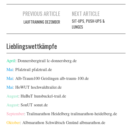
Artikel-
PREVIOUS ARTICLE
NEXT ARTICLE
Navigation
SIT-UPS, PUSH-UPS &
LAUFTRAINING DEZEMBER
LUNGES
Lieblingswettkämpfe
April
: Donnersbergtrail
lc-donnersberg.de
Mai
: Pfalztrail
pfalztrail.de
Mai
: Alb-Traum100 Geislingen
alb-traum-100.de
Mai
: HoWUT
hochwaldtrailer.de
August
: HuBuT
hunsbuckel-trail.de
August
: SonUT
sonut.de
September
: Trailmarathon Heidelberg
trailmarathon-heidelberg.de
Oktober
: Albmarathon Schwäbisch Gmünd
albmarathon.de