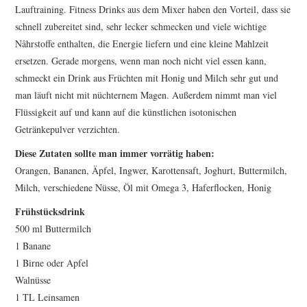
Lauftraining. Fitness Drinks aus dem Mixer haben den Vorteil, dass sie
ERGEBNISSE
schnell zubereitet sind, sehr lecker schmecken und viele wichtige
Nâhrstoffe enthalten, die Energie liefern und eine kleine Mahlzeit
LAUFTREFF HAHNHEIM
ersetzen. Gerade morgens, wenn man noch nicht viel essen kann,
schmeckt ein Drink aus Früchten mit Honig und Milch sehr gut und
RUNNING
man läuft nicht mit nüchternem Magen. Außerdem nimmt man viel
Flüssigkeit auf und kann auf die künstlichen isotonischen
TRAINING
Getränkepulver verzichten.
Diese Zutaten sollte man immer vorrätig haben:
KONTAKT, IMPRESSUM,
Orangen, Bananen, Äpfel, Ingwer, Karottensaft, Joghurt, Buttermilch,
Milch, verschiedene Nüsse, Öl mit Omega 3, Haferflocken, Honig
DATENSCHUTZ
Frühstücksdrink
500 ml Buttermilch
1 Banane
1 Birne oder Apfel
Walnüsse
1 TL Leinsamen