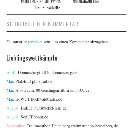
#LAUFTRAINING MIT #YOGA
ADHARANAND FINN
UND SCHWIMMEN
SCHREIBE EINEN KOMMENTAR
Du musst
angemeldet
sein, um einen Kommentar abzugeben.
Lieblingswettkämpfe
April
: Donnersbergtrail
lc-donnersberg.de
Mai
: Pfalztrail
pfalztrail.de
Mai
: Alb-Traum100 Geislingen
alb-traum-100.de
Mai
: HoWUT
hochwaldtrailer.de
August
: HuBuT
hunsbuckel-trail.de
August
: SonUT
sonut.de
September
: Trailmarathon Heidelberg
trailmarathon-heidelberg.de