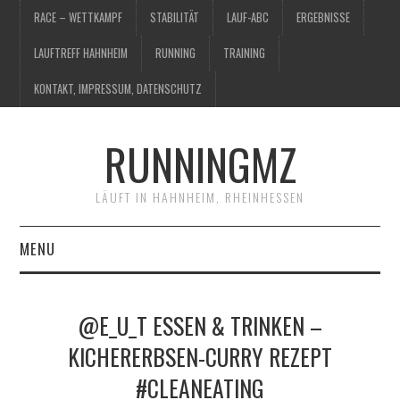
RACE – WETTKAMPF
STABILITÄT
LAUF-ABC
ERGEBNISSE
LAUFTREFF HAHNHEIM
RUNNING
TRAINING
KONTAKT, IMPRESSUM, DATENSCHUTZ
RUNNINGMZ
LÄUFT IN HAHNHEIM, RHEINHESSEN
MENU
RACE – WETTKAMPF
@E_U_T ESSEN & TRINKEN –
STABILITÄT
KICHERERBSEN-CURRY REZEPT
#CLEANEATING
LAUF-ABC