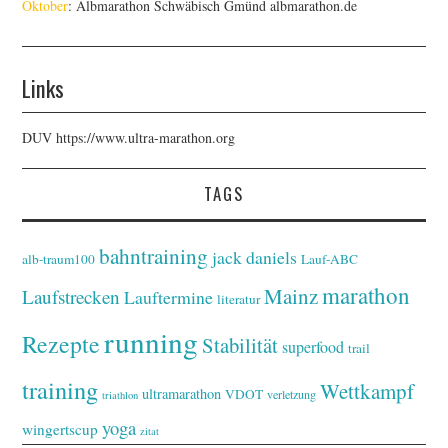
Oktober
: Albmarathon Schwäbisch Gmünd
albmarathon.de
Links
DUV
https://www.ultra-marathon.org
TAGS
bahntraining
jack daniels
alb-traum100
Lauf-ABC
marathon
Mainz
Laufstrecken
Lauftermine
literatur
running
Rezepte
Stabilität
superfood
trail
training
Wettkampf
ultramarathon
VDOT
verletzung
triathlon
yoga
wingertscup
zitat