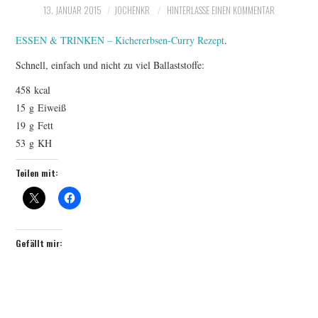
13. JANUAR 2015
JOCHENKR
HINTERLASSE EINEN KOMMENTAR
ERGEBNISSE
ESSEN & TRINKEN – Kichererbsen-Curry Rezept
.
LAUFTREFF HAHNHEIM
Schnell, einfach und nicht zu viel Ballaststoffe:
458 kcal
RUNNING
15 g Eiweiß
19 g Fett
TRAINING
53 g KH
KONTAKT, IMPRESSUM,
Teilen mit:
DATENSCHUTZ
Gefällt mir: