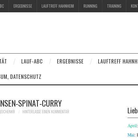
ABC
ERGEBNISSE
LAUFTREFF HAHNHEIM
RUNNING
TRAINING
KON
TÄT
LAUF-ABC
ERGEBNISSE
LAUFTREFF HAHNH
SUM, DATENSCHUTZ
INSEN-SPINAT-CURRY
Lie
JOCHENKR
HINTERLASSE EINEN KOMMENTAR
April
Mai
: 