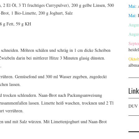
 2 El Öl, 3 Tl fruchtiges Currypulver), 200 g gelbe Linsen, 500
Mai
:
-
Brot, 1 Bio-
Limette, 200 g Joghurt, Salz
Mai
:
8 g Fett, 59 g KH
Augus
Augus
Septe
heide
n schneiden. Möhren schälen und schräg in 1 cm dicke Scheiben
wiebeln darin bei mittlerer Hitze 3 Minuten glasig dünsten.
Oktob
albma
.
terrühren. Gemüsefond und 300 ml Wasser zugeben, zugedeckt
chen lassen.
Link
nd trocken schleudern. Naan-Brot nach Packungsanweisung
zusammenfallen lassen. Limette heiß waschen, trocknen und 2 Tl
DUV
urt verrühren.
hren und mit Salz würzen. Mit Limettenjoghurt und Naan-Brot