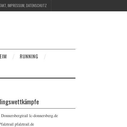
TAKT, IMPRESSUM, DATENSCHUTZ
EIM
RUNNING
blingswettkämpfe
: Donnersbergtrail
lc-donnersberg.de
Pfalztrail
pfalztrail.de