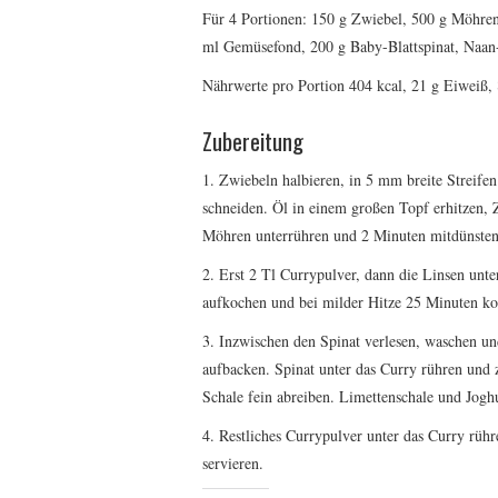
Für 4 Portionen: 150 g Zwiebel, 500 g Möhren,
ml Gemüsefond, 200 g Baby-
Blattspinat, Naan
Nährwerte pro Portion 404 kcal, 21 g Eiweiß, 
Zubereitung
1. Zwiebeln halbieren, in 5 mm breite Streife
schneiden. Öl in einem großen Topf erhitzen, Z
Möhren unterrühren und 2 Minuten mitdünsten
2. Erst 2 Tl Currypulver, dann die Linsen un
aufkochen und bei milder Hitze 25 Minuten ko
3. Inzwischen den Spinat verlesen, waschen u
aufbacken. Spinat unter das Curry rühren und 
Schale fein abreiben. Limettenschale und Jogh
4. Restliches Currypulver unter das Curry rü
servieren.