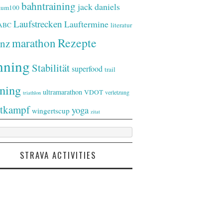
bahntraining
jack daniels
raum100
Laufstrecken
Lauftermine
-ABC
literatur
Rezepte
marathon
nz
nning
Stabilität
superfood
trail
ining
ultramarathon
VDOT
verletzung
triathlon
tkampf
yoga
wingertscup
zitat
STRAVA ACTIVITIES