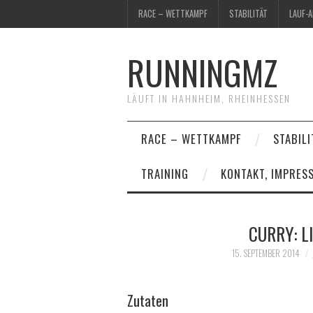
RACE – WETTKAMPF
STABILITÄT
LAUF-
RUNNINGMZ
LÄUFT IN HAHNHEIM, RHEINHESSEN
RACE – WETTKAMPF
STABILI
TRAINING
KONTAKT, IMPRES
CURRY: L
15. SEPTEMBER 2014
Zutaten