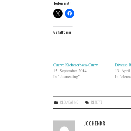
Teilen mit:
Gefällt mir:
Curry: Kichererbsen-Curry
Diverse R
15. September 2014
13. April
In "cleaneating"
In "clean
CLEANEATING
REZEPTE
JOCHENKR