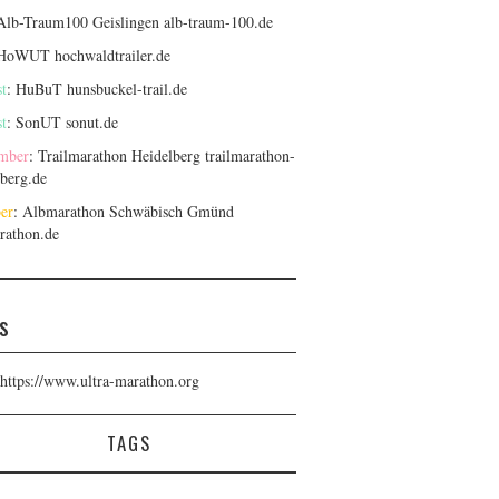
 Alb-Traum100 Geislingen
alb-traum-100.de
 HoWUT
hochwaldtrailer.de
t
: HuBuT
hunsbuckel-trail.de
t
: SonUT
sonut.de
mber
: Trailmarathon Heidelberg
trailmarathon-
lberg.de
er
: Albmarathon Schwäbisch Gmünd
rathon.de
s
https://www.ultra-marathon.org
TAGS