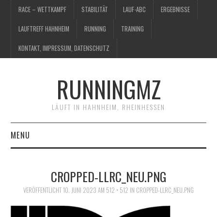
RACE – WETTKAMPF
STABILITÄT
LAUF-ABC
ERGEBNISSE
LAUFTREFF HAHNHEIM
RUNNING
TRAINING
KONTAKT, IMPRESSUM, DATENSCHUTZ
RUNNINGMZ
LÄUFT IN HAHNHEIM, RHEINHESSEN
MENU
RACE – WETTKAMPF
CROPPED-LLRC_NEU.PNG
STABILITÄT
VERÖFFENTLICHT
10. JUNI 2023
AM
512 × 512
IN
CROPPED-LLRC_NEU.PNG
LAUF-ABC