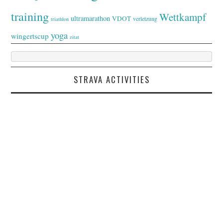
training
Wettkampf
ultramarathon
VDOT
verletzung
triathlon
yoga
wingertscup
zitat
STRAVA ACTIVITIES