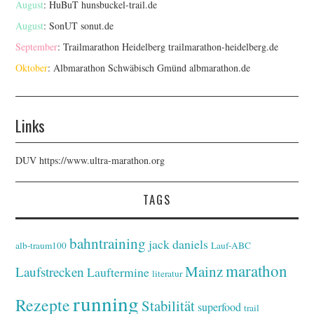
August
: HuBuT
hunsbuckel-trail.de
August
: SonUT
sonut.de
September
: Trailmarathon Heidelberg
trailmarathon-heidelberg.de
Oktober
: Albmarathon Schwäbisch Gmünd
albmarathon.de
Links
DUV
https://www.ultra-marathon.org
TAGS
bahntraining
jack daniels
alb-traum100
Lauf-ABC
marathon
Mainz
Laufstrecken
Lauftermine
literatur
running
Rezepte
Stabilität
superfood
trail