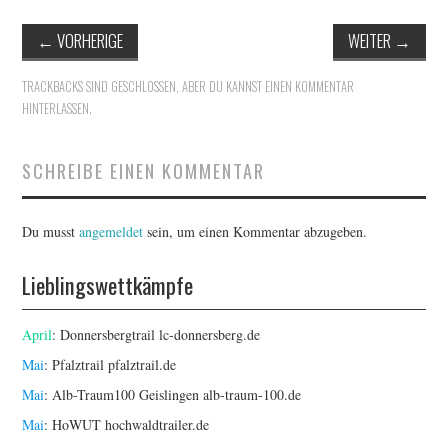
←
VORHERIGE
WEITER
→
TRACKBACKS SIND GESCHLOSSEN, ABER DU KANNST
EINEN KOMMENTAR
HINTERLASSEN
.
SCHREIBE EINEN KOMMENTAR
Du musst
angemeldet
sein, um einen Kommentar abzugeben.
Lieblingswettkämpfe
April
: Donnersbergtrail
lc-donnersberg.de
Mai
: Pfalztrail
pfalztrail.de
Mai
: Alb-Traum100 Geislingen
alb-traum-100.de
Mai
: HoWUT
hochwaldtrailer.de