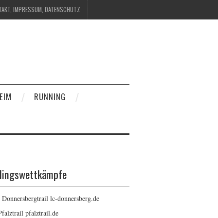
TAKT, IMPRESSUM, DATENSCHUTZ
EIM
RUNNING
blingswettkämpfe
: Donnersbergtrail
lc-donnersberg.de
Pfalztrail
pfalztrail.de