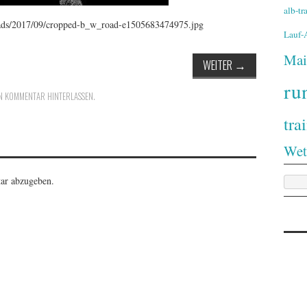
alb-t
loads/2017/09/cropped-b_w_road-e1505683474975.jpg
Lauf
Mai
WEITER
→
ru
N KOMMENTAR HINTERLASSEN
.
tra
Wet
ar abzugeben.