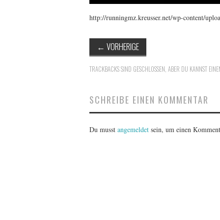
http://runningmz.kreusser.net/wp-content/up
←
VORHERIGE
TRACKBACKS SIND GESCHLOSSEN, ABER DU KANNST
EINE
SCHREIBE EINEN KOMMENTAR
Du musst
angemeldet
sein, um einen Komment