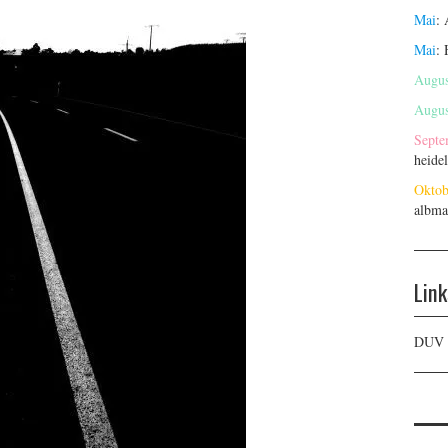
Mai
:
Mai
:
Augus
Augus
Septe
heide
Oktob
albma
Link
DUV