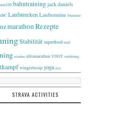
bahntraining
jack daniels
raum100
Laufstrecken
Lauftermine
-ABC
literatur
Rezepte
marathon
nz
nning
Stabilität
superfood
trail
ining
ultramarathon
VDOT
verletzung
triathlon
tkampf
yoga
wingertscup
zitat
STRAVA ACTIVITIES