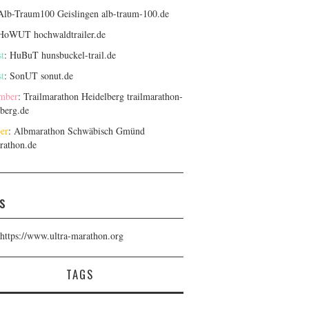
 Alb-Traum100 Geislingen
alb-traum-100.de
 HoWUT
hochwaldtrailer.de
t
: HuBuT
hunsbuckel-trail.de
t
: SonUT
sonut.de
mber
: Trailmarathon Heidelberg
trailmarathon-
lberg.de
er
: Albmarathon Schwäbisch Gmünd
rathon.de
s
https://www.ultra-marathon.org
TAGS