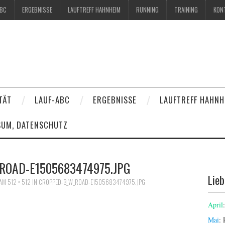
ABC
ERGEBNISSE
LAUFTREFF HAHNHEIM
RUNNING
TRAINING
KON
TÄT
LAUF-ABC
ERGEBNISSE
LAUFTREFF HAHNH
SUM, DATENSCHUTZ
ROAD-E1505683474975.JPG
Lie
AM
512 × 512
IN
CROPPED-B_W_ROAD-E1505683474975.JPG
April
Mai
: 