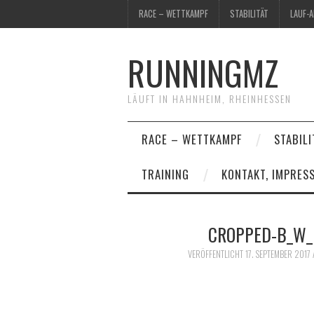
RACE – WETTKAMPF
STABILITÄT
LAUF-
RUNNINGMZ
LÄUFT IN HAHNHEIM, RHEINHESSEN
RACE – WETTKAMPF
STABILI
TRAINING
KONTAKT, IMPRES
CROPPED-B_W_
VERÖFFENTLICHT
17. SEPTEMBER 2017