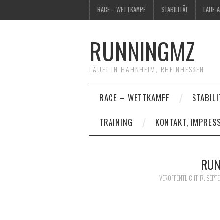
RACE – WETTKAMPF
STABILITÄT
LAUF-
RUNNINGMZ
LÄUFT IN HAHNHEIM, RHEINHESSEN
RACE – WETTKAMPF
STABILI
TRAINING
KONTAKT, IMPRES
RUN
VERÖFFENTLICHT
17. SEPT