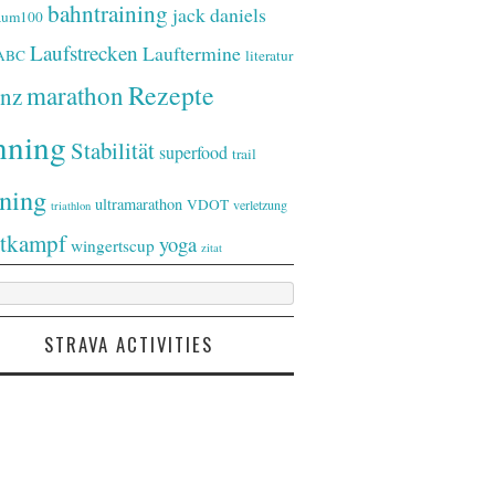
bahntraining
jack daniels
raum100
Laufstrecken
Lauftermine
-ABC
literatur
Rezepte
marathon
nz
nning
Stabilität
superfood
trail
ining
ultramarathon
VDOT
verletzung
triathlon
tkampf
yoga
wingertscup
zitat
STRAVA ACTIVITIES