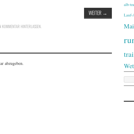
alb-t
WEITER
→
Lauf
Mai
N KOMMENTAR HINTERLASSEN
.
ru
tra
ar abzugeben.
Wet