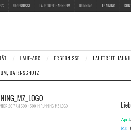
ABC
ERGEBNISSE
LAUFTREFF HAHNHEIM
RUNNING
TRAINING
KON
TÄT
LAUF-ABC
ERGEBNISSE
LAUFTREFF HAHNH
SUM, DATENSCHUTZ
NING_MZ_LOGO
Lie
EMBER 2017
AM
500 × 500
IN
RUNNING_MZ_LOGO
April
Mai
: 