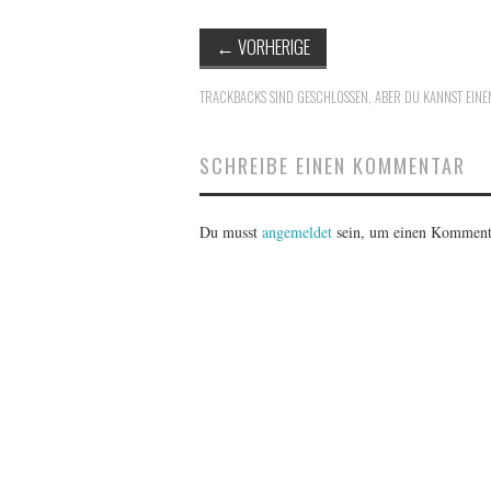
←
VORHERIGE
TRACKBACKS SIND GESCHLOSSEN, ABER DU KANNST
EINE
SCHREIBE EINEN KOMMENTAR
Du musst
angemeldet
sein, um einen Komment