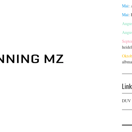
Mai
:
Mai
:
Augus
Augus
Septe
heide
Oktob
albma
Link
DUV