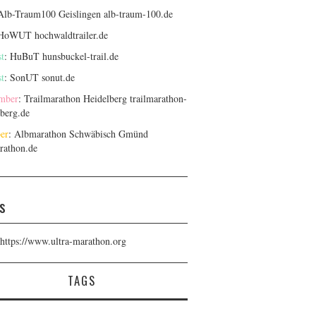
 Alb-Traum100 Geislingen
alb-traum-100.de
 HoWUT
hochwaldtrailer.de
t
: HuBuT
hunsbuckel-trail.de
t
: SonUT
sonut.de
mber
: Trailmarathon Heidelberg
trailmarathon-
lberg.de
er
: Albmarathon Schwäbisch Gmünd
rathon.de
s
https://www.ultra-marathon.org
TAGS