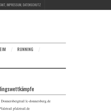
TAKT, IMPRESSUM, DATENSCHUTZ
EIM
RUNNING
blingswettkämpfe
: Donnersbergtrail
lc-donnersberg.de
Pfalztrail
pfalztrail.de