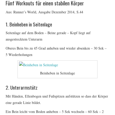
Fünf Workouts für einen stabilen Körper
ERGEBNISSE
Aus: Runner’s World, Ausgabe Dezember 2014, S.44
LAUFTREFF HAHNHEIM
1. Beinheben in Seitenlage
Seitenlage auf dem Boden – Beine gerade – Kopf liegt auf
RUNNING
ausgestrecktem Unterarm
TRAINING
Oberes Bein bis zu 45 Grad anheben und wieder absenken – 30 Sek –
5 Wiederholungen
KONTAKT, IMPRESSUM,
DATENSCHUTZ
Beinheben in Seitenlage
2. Unterarmstütz
Mit Händen, Ellenbogen und Fußspitzen aufstützen so dass der Körper
eine gerade Linie bildet.
Ein Bein leicht vom Boden anheben – 5 Sek wechseln – 60 Sek – 2