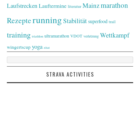
marathon
Mainz
Laufstrecken
Lauftermine
literatur
running
Rezepte
Stabilität
superfood
trail
training
Wettkampf
ultramarathon
VDOT
verletzung
triathlon
yoga
wingertscup
zitat
STRAVA ACTIVITIES