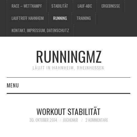
RACE – WETTKAMPF
STABILITÄT
LAUF-ABC
ERGEBNISSE
LAUFTREFF HAHNHEIM
RUNNING
TRAINING
KONTAKT, IMPRESSUM, DATENSCHUTZ
RUNNINGMZ
LÄUFT IN HAHNHEIM, RHEINHESSEN
MENU
RACE – WETTKAMPF
WORKOUT STABILITÄT
STABILITÄT
30. OKTOBER 2014
JOCHENKR
2 KOMMENTARE
LAUF-ABC