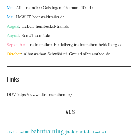
Mai
: Alb-Traum100 Geislingen
alb-traum-100.de
Mai
: HoWUT
hochwaldtrailer.de
August
: HuBuT
hunsbuckel-trail.de
August
: SonUT
sonut.de
September
: Trailmarathon Heidelberg
trailmarathon-heidelberg.de
Oktober
: Albmarathon Schwäbisch Gmünd
albmarathon.de
Links
DUV
https://www.ultra-marathon.org
TAGS
bahntraining
jack daniels
alb-traum100
Lauf-ABC