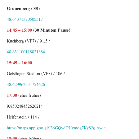
Grünenberg / 88
/
48.64371370505517
14:45 – 15:00
(30 Minuten Pause!)
Kuchberg (VP7) / 91,5 /
48.631100118821884
15:45 – 16:00
Geislingen Stadion (VP8) / 106 /
48.629962331754626
17:30
(eher früher)
9.850248452626214
Helfenstein / 114 /
https://maps.app.goo.gl/J36GQvdDUvmog7Ky8?g_st=ic
18:30
(eher früher)