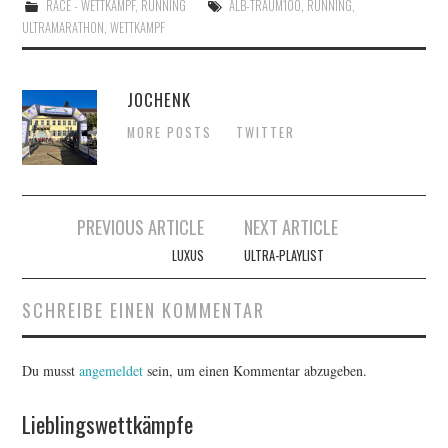
RACE - WETTKAMPF
,
RUNNING
ALB-TRAUM100
,
RUNNING
,
ULTRAMARATHON
,
WETTKAMPF
JOCHENK
MORE POSTS
TWITTER
Artikel-
PREVIOUS ARTICLE
NEXT ARTICLE
Navigation
LUXUS
ULTRA-PLAYLIST
SCHREIBE EINEN KOMMENTAR
Du musst
angemeldet
sein, um einen Kommentar abzugeben.
Lieblingswettkämpfe