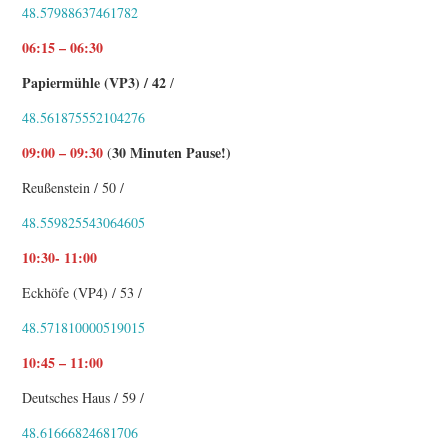
48.57988637461782
06:15 – 06:30
Papiermühle (VP3) / 42
/
48.561875552104276
09:00 – 09:30
30 Minuten Pause!)
(
Reußenstein / 50 /
48.559825543064605
10:30- 11:00
Eckhöfe (VP4) / 53 /
48.571810000519015
10:45 – 11:00
Deutsches Haus / 59 /
48.61666824681706