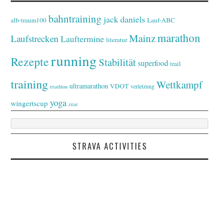
bahntraining
jack daniels
alb-traum100
Lauf-ABC
marathon
Mainz
Laufstrecken
Lauftermine
literatur
running
Rezepte
Stabilität
superfood
trail
training
Wettkampf
ultramarathon
VDOT
verletzung
triathlon
yoga
wingertscup
zitat
STRAVA ACTIVITIES