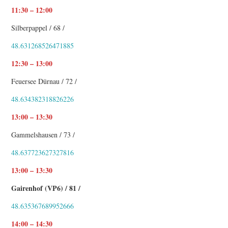
11:30 – 12:00
Silberpappel / 68 /
48.631268526471885
12:30 – 13:00
Feuersee Dürnau / 72 /
48.634382318826226
13:00 – 13:30
Gammelshausen / 73 /
48.637723627327816
13:00 – 13:30
Gairenhof (VP6) / 81 /
48.635367689952666
14:00 – 14:30