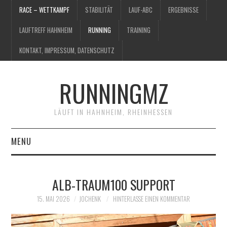
RACE – WETTKAMPF
STABILITÄT
LAUF-ABC
ERGEBNISSE
LAUFTREFF HAHNHEIM
RUNNING
TRAINING
KONTAKT, IMPRESSUM, DATENSCHUTZ
RUNNINGMZ
LÄUFT IN HAHNHEIM, RHEINHESSEN
MENU
RACE – WETTKAMPF
ALB-TRAUM100 SUPPORT
STABILITÄT
15. MAI 2026
JOCHENK
HINTERLASSE EINEN KOMMENTAR
LAUF-ABC