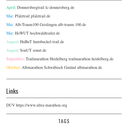
April
: Donnersbergtrail
lc-donnersberg.de
Mai
: Pfalztrail
pfalztrail.de
Mai
: Alb-Traum100 Geislingen
alb-traum-100.de
Mai
: HoWUT
hochwaldtrailer.de
August
: HuBuT
hunsbuckel-trail.de
August
: SonUT
sonut.de
September
: Trailmarathon Heidelberg
trailmarathon-heidelberg.de
Oktober
: Albmarathon Schwäbisch Gmünd
albmarathon.de
Links
DUV
https://www.ultra-marathon.org
TAGS