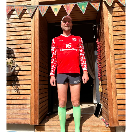
ERGEBNISSE
LAUFTREFF HAHNHEIM
RUNNING
TRAINING
KONTAKT, IMPRESSUM,
DATENSCHUTZ