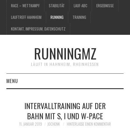
RACE – WETTKAMPF
STABILITÄT
LAUF-ABC
ERGEBNISSE
LAUFTREFF HAHNHEIM
RUNNING
TRAINING
KONTAKT, IMPRESSUM, DATENSCHUTZ
RUNNINGMZ
LÄUFT IN HAHNHEIM, RHEINHESSEN
MENU
RACE – WETTKAMPF
INTERVALLTRAINING AUF DER
STABILITÄT
BAHN MIT S, I UND W-PACE
LAUF-ABC
11. JANUAR 2019
JOCHENK
HINTERLASSE EINEN KOMMENTAR