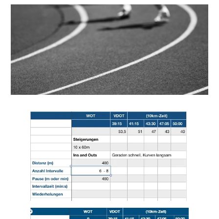
ERGEBNISSE
LAUFTREFF HAHNHEIM
RUNNING
TRAINING
KONTAKT, IMPRESSUM,
DATENSCHUTZ