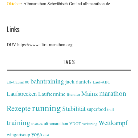
Oktober
: Albmarathon Schwäbisch Gmünd
albmarathon.de
Links
DUV
https://www.ultra-marathon.org
TAGS
bahntraining
jack daniels
alb-traum100
Lauf-ABC
marathon
Mainz
Laufstrecken
Lauftermine
literatur
running
Rezepte
Stabilität
superfood
trail
training
Wettkampf
ultramarathon
VDOT
verletzung
triathlon
yoga
wingertscup
zitat