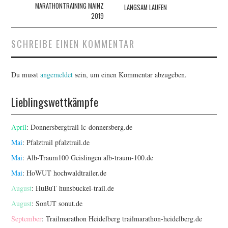
Navigation
MARATHONTRAINING MAINZ
LANGSAM LAUFEN
2019
SCHREIBE EINEN KOMMENTAR
Du musst
angemeldet
sein, um einen Kommentar abzugeben.
Lieblingswettkämpfe
April
: Donnersbergtrail
lc-donnersberg.de
Mai
: Pfalztrail
pfalztrail.de
Mai
: Alb-Traum100 Geislingen
alb-traum-100.de
Mai
: HoWUT
hochwaldtrailer.de
August
: HuBuT
hunsbuckel-trail.de
August
: SonUT
sonut.de
September
: Trailmarathon Heidelberg
trailmarathon-heidelberg.de